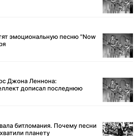
стят эмоциональную песню "Now
ря
ос Джона Леннона:
еллект дописал последнюю
овала битломания. Почему песни
ахватили планету