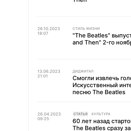
26.10.2023
СТИЛЬ ЖИЗНИ
18:07
"The Beatles" выпу
and Then" 2-го нояб
13.06.2023
ДИДЖИТАЛ
21:01
Смогли извлечь гол
Искусственный инт
песню The Beatles
26.04.2023
CТАТЬЯ
КУЛЬТУРА
09:25
60 лет назад старт
The Beatles сразу з