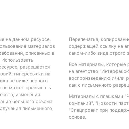
ые на данном ресурсе,
Перепечатка, копировани
ользование материалов
содержащей ссылку на аге
ребований, описанных в
каком-либо виде строго 
. Использовать
Все материалы, которые 
есурсе, разрешается
на агентство "Интерфакс
овий: гиперссылки на
воспроизведению и/или 
ика не ниже первого
как с письменного разреш
й не может превышать
екста, изменения
Материалы с плашками "Р"
вание большего объема
компаний", "Новости парти
получения письменного
"Спецпроект при поддерж
основе.