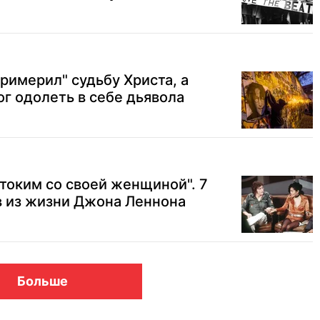
римерил" судьбу Христа, а
г одолеть в себе дьявола
токим со своей женщиной". 7
в из жизни Джона Леннона
Больше