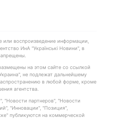
е или воспроизведение информации,
нтство ИнА "Українські Новини", в
запрещены.
размещены на этом сайте со ссылкой
-Украина", не подлежат дальнейшему
распространению в любой форме, кроме
ения агентства.
, "Новости партнеров", "Новости
й", "Инновации", "Позиция",
ке" публикуются на коммерческой