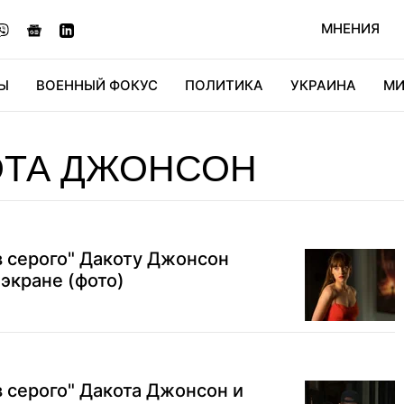
МНЕНИЯ
Ы
ВОЕННЫЙ ФОКУС
ПОЛИТИКА
УКРАИНА
МИ
ОНОМИКА
ДИДЖИТАЛ
АВТО
МИРФАН
КУЛЬТ
ОТА ДЖОНСОН
в серого" Дакоту Джонсон
 экране (фото)
в серого" Дакота Джонсон и