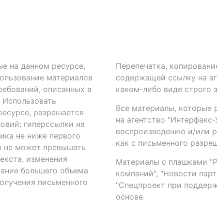
ые на данном ресурсе,
Перепечатка, копировани
ользование материалов
содержащей ссылку на аге
ребований, описанных в
каком-либо виде строго 
. Использовать
Все материалы, которые 
есурсе, разрешается
на агентство "Интерфакс
овий: гиперссылки на
воспроизведению и/или 
ика не ниже первого
как с письменного разреш
й не может превышать
екста, изменения
Материалы с плашками "Р"
вание большего объема
компаний", "Новости парти
получения письменного
"Спецпроект при поддерж
основе.