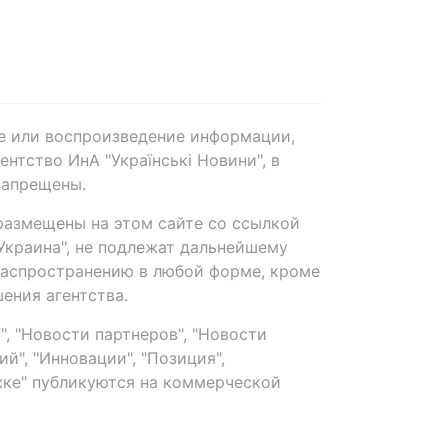
е или воспроизведение информации,
нтство ИнА "Українські Новини", в
запрещены.
размещены на этом сайте со ссылкой
-Украина", не подлежат дальнейшему
распространению в любой форме, кроме
ения агентства.
, "Новости партнеров", "Новости
й", "Инновации", "Позиция",
ке" публикуются на коммерческой