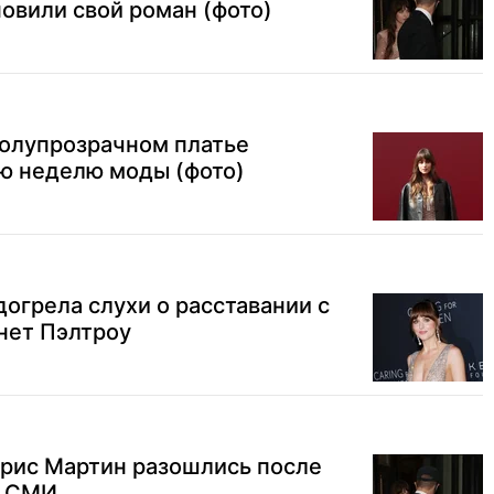
овили свой роман (фото)
полупрозрачном платье
ю неделю моды (фото)
огрела слухи о расставании с
нет Пэлтроу
Крис Мартин разошлись после
— СМИ