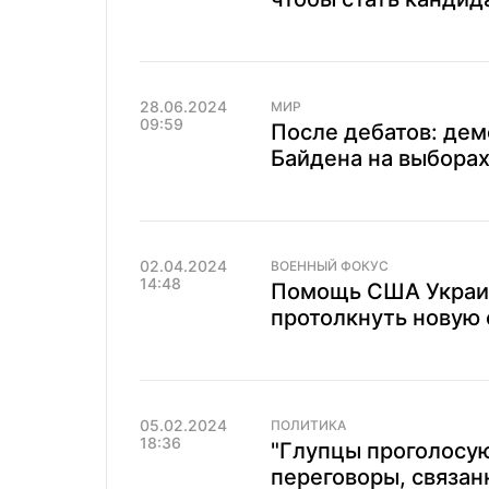
28.06.2024
МИР
09:59
После дебатов: дем
Байдена на выборах
02.04.2024
ВОЕННЫЙ ФОКУС
14:48
Помощь США Украин
протолкнуть новую 
05.02.2024
ПОЛИТИКА
18:36
"Глупцы проголосую
переговоры, связа