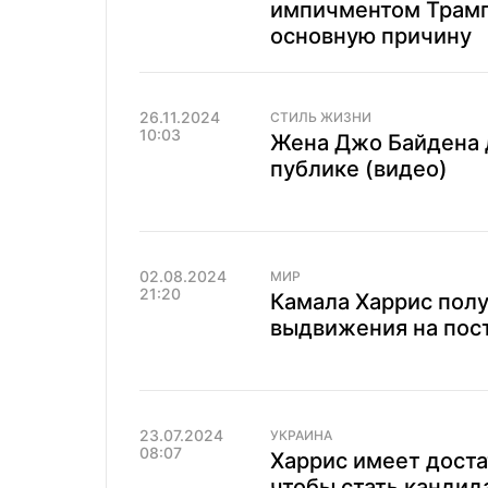
импичментом Трамп
основную причину
26.11.2024
СТИЛЬ ЖИЗНИ
10:03
Жена Джо Байдена 
публике (видео)
02.08.2024
МИР
21:20
Камала Харрис полу
выдвижения на пос
23.07.2024
УКРАИНА
08:07
Харрис имеет доста
чтобы стать кандид