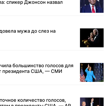
а: спикер Джонсон назвал
довела мужа до слез на
чила большинство голосов для
т президента США, — СМИ
точное количество голосов,
атом в президенты США, — AP