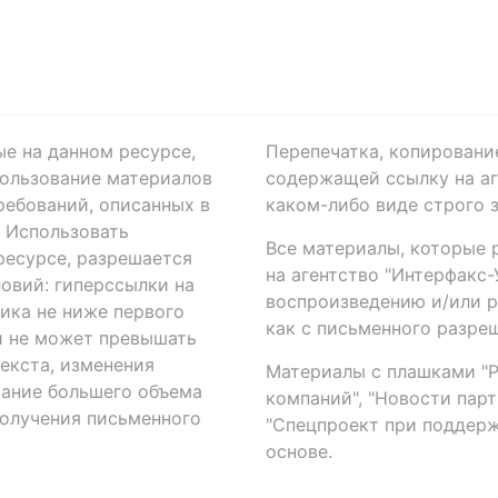
ые на данном ресурсе,
Перепечатка, копировани
ользование материалов
содержащей ссылку на аге
ребований, описанных в
каком-либо виде строго 
. Использовать
Все материалы, которые 
есурсе, разрешается
на агентство "Интерфакс
овий: гиперссылки на
воспроизведению и/или 
ика не ниже первого
как с письменного разреш
й не может превышать
екста, изменения
Материалы с плашками "Р"
вание большего объема
компаний", "Новости парти
получения письменного
"Спецпроект при поддерж
основе.