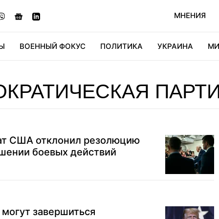
МНЕНИЯ
Ы
ВОЕННЫЙ ФОКУС
ПОЛИТИКА
УКРАИНА
МИ
ОНОМИКА
ДИДЖИТАЛ
АВТО
МИРФАН
КУЛЬТ
ОКРАТИЧЕСКАЯ ПАРТ
нат США отклонил резолюцию
ршении боевых действий
 могут завершиться