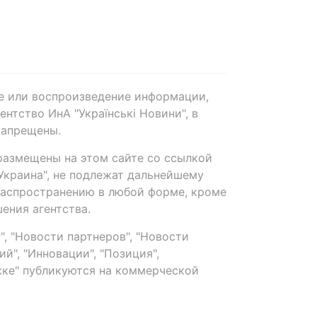
е или воспроизведение информации,
нтство ИнА "Українські Новини", в
запрещены.
размещены на этом сайте со ссылкой
-Украина", не подлежат дальнейшему
распространению в любой форме, кроме
ения агентства.
, "Новости партнеров", "Новости
й", "Инновации", "Позиция",
ке" публикуются на коммерческой