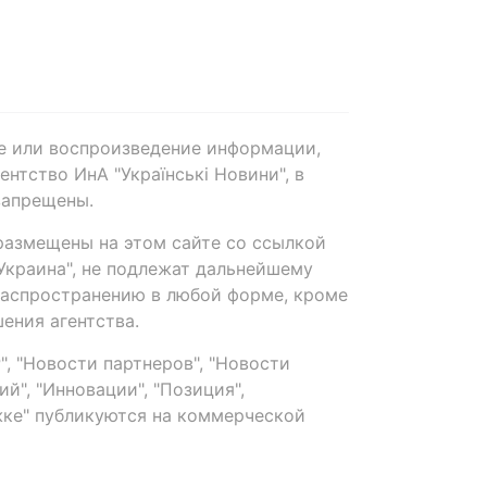
е или воспроизведение информации,
нтство ИнА "Українські Новини", в
запрещены.
размещены на этом сайте со ссылкой
-Украина", не подлежат дальнейшему
распространению в любой форме, кроме
ения агентства.
, "Новости партнеров", "Новости
й", "Инновации", "Позиция",
ке" публикуются на коммерческой