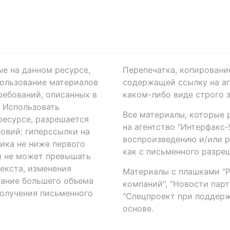
ые на данном ресурсе,
Перепечатка, копировани
ользование материалов
содержащей ссылку на аге
ребований, описанных в
каком-либо виде строго 
. Использовать
Все материалы, которые 
есурсе, разрешается
на агентство "Интерфакс
овий: гиперссылки на
воспроизведению и/или 
ика не ниже первого
как с письменного разреш
й не может превышать
екста, изменения
Материалы с плашками "Р"
вание большего объема
компаний", "Новости парти
получения письменного
"Спецпроект при поддерж
основе.