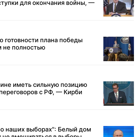
тупки для окончания войны, —
о готовности плана победы
м не полностью
ине иметь сильную позицию
переговоров с РФ, — Кирби
 о наших выборах": Белый дом
у не вмешиваться в выборы