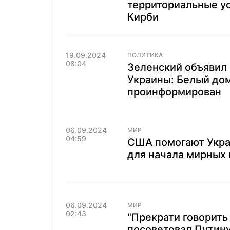
территориальные ус
Кирби
19.09.2024
ПОЛИТИКА
08:04
Зеленский объявил 
Украины: Белый до
проинформирован
06.09.2024
МИР
04:59
США помогают Укра
для начала мирных 
06.09.2024
МИР
02:43
"Прекрати говорить
посоветовал Путин