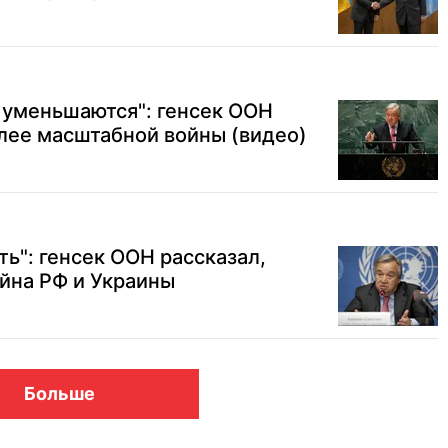
 уменьшаются": генсек ООН
олее масштабной войны (видео)
ь": генсек ООН рассказал,
ойна РФ и Украины
Больше