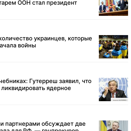
тарем ООН стал президент
количество украинцев, которые
начала войны
чебниках: Гутерреш заявил, что
 ликвидировать ядерное
ми партнерами обсуждает две
ала для РФ, — генпрокурор