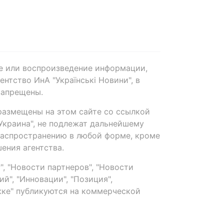
е или воспроизведение информации,
нтство ИнА "Українські Новини", в
запрещены.
размещены на этом сайте со ссылкой
-Украина", не подлежат дальнейшему
распространению в любой форме, кроме
ения агентства.
, "Новости партнеров", "Новости
й", "Инновации", "Позиция",
ке" публикуются на коммерческой