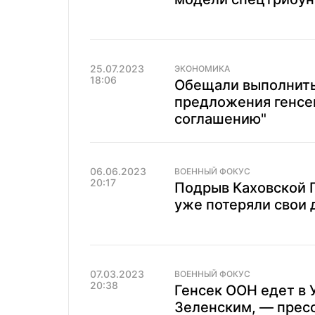
25.07.2023
ЭКОНОМИКА
18:06
Обещали выполнить
предложения генсе
соглашению"
06.06.2023
ВОЕННЫЙ ФОКУС
20:17
Подрыв Каховской Г
уже потеряли свои 
07.03.2023
ВОЕННЫЙ ФОКУС
20:38
Генсек ООН едет в У
Зеленским, — прес