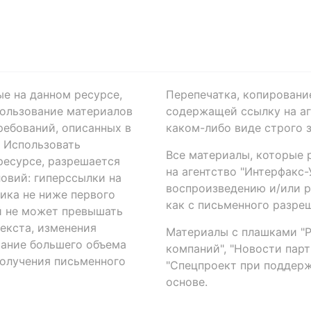
ые на данном ресурсе,
Перепечатка, копировани
ользование материалов
содержащей ссылку на аге
ребований, описанных в
каком-либо виде строго 
. Использовать
Все материалы, которые 
есурсе, разрешается
на агентство "Интерфакс
овий: гиперссылки на
воспроизведению и/или 
ика не ниже первого
как с письменного разреш
й не может превышать
екста, изменения
Материалы с плашками "Р"
вание большего объема
компаний", "Новости парти
получения письменного
"Спецпроект при поддерж
основе.