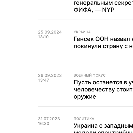
генеральным секре
ФИФА, — NYP
25.09.2024
УКРАИНА
13:10
Генсек ООН назвал 
покинули страну с 
26.09.2023
ВОЕННЫЙ ФОКУС
13:47
Пусть останется в у
человечеству стоит
оружие
31.07.2023
ПОЛИТИКА
16:30
Украина с западны
модели спецтрибун