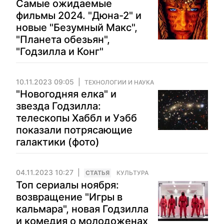
Самые ожидаемые
фильмы 2024. "Дюна-2" и
новые "Безумный Макс",
"Планета обезьян",
"Годзилла и Конг"
10.11.2023 09:05
ТЕХНОЛОГИИ И НАУКА
"Новогодняя елка" и
звезда Годзилла:
телескопы Хаббл и Уэбб
показали потрясающие
галактики (фото)
04.11.2023 10:27
CТАТЬЯ
КУЛЬТУРА
Топ сериалы ноября:
возвращение "Игры в
кальмара", новая Годзилла
и комедия о молодоженах