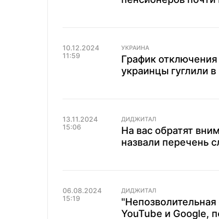
10.12.2024
УКРАИНА
11:59
График отключения 
украинцы гуглили в
13.11.2024
ДИДЖИТАЛ
15:06
На вас обратят вни
назвали перечень сл
06.08.2024
ДИДЖИТАЛ
15:19
"Непозволительная 
YouTube и Google, 