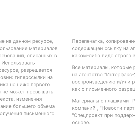
ые на данном ресурсе,
Перепечатка, копировани
ользование материалов
содержащей ссылку на аге
ребований, описанных в
каком-либо виде строго 
. Использовать
Все материалы, которые 
есурсе, разрешается
на агентство "Интерфакс
овий: гиперссылки на
воспроизведению и/или 
ика не ниже первого
как с письменного разреш
й не может превышать
екста, изменения
Материалы с плашками "Р"
вание большего объема
компаний", "Новости парти
получения письменного
"Спецпроект при поддерж
основе.