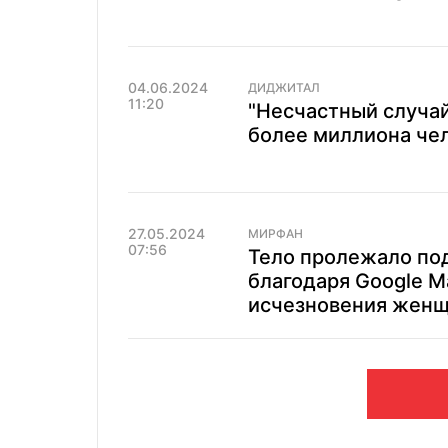
04.06.2024
ДИДЖИТАЛ
11:20
"Несчастный случай
более миллиона че
27.05.2024
МИРФАН
07:56
Тело пролежало под
благодаря Google M
исчезновения жен