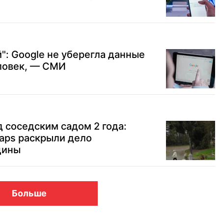
": Google не уберегла данные
ловек, — СМИ
 соседским садом 2 года:
aps раскрыли дело
щины
Больше