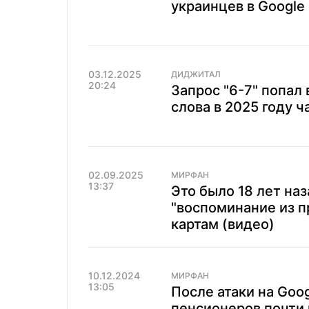
украинцев в Google 
03.12.2025
ДИДЖИТАЛ
20:24
Запрос "6-7" попал
слова в 2025 году ч
02.09.2025
МИРФАН
13:37
Это было 18 лет на
"воспоминание из п
картам (видео)
10.12.2024
МИРФАН
13:05
После атаки на Goo
пенсионеров почти