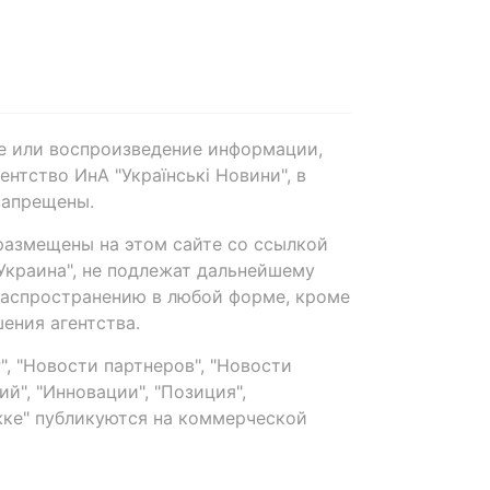
е или воспроизведение информации,
нтство ИнА "Українські Новини", в
запрещены.
размещены на этом сайте со ссылкой
-Украина", не подлежат дальнейшему
распространению в любой форме, кроме
ения агентства.
, "Новости партнеров", "Новости
й", "Инновации", "Позиция",
ке" публикуются на коммерческой