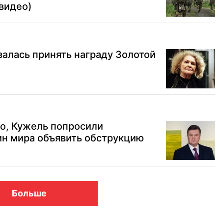
видео)
залась принять награду Золотой
о, Кужель попросили
н мира объявить обструкцию
Больше