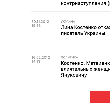
контрнаступления (
30.11.2012
УКРАИНА
19:33
Лина Костенко отка
писатель Украины
16.02.2012
ПОЛИТИКА
14:13
Костенко, Матвиенк
влиятельных женщи
Януковичу