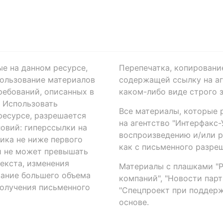
ые на данном ресурсе,
Перепечатка, копировани
ользование материалов
содержащей ссылку на аге
ребований, описанных в
каком-либо виде строго 
. Использовать
Все материалы, которые 
есурсе, разрешается
на агентство "Интерфакс
овий: гиперссылки на
воспроизведению и/или 
ика не ниже первого
как с письменного разреш
й не может превышать
екста, изменения
Материалы с плашками "Р"
вание большего объема
компаний", "Новости парти
получения письменного
"Спецпроект при поддерж
основе.