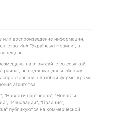
е или воспроизведение информации,
нтство ИнА "Українські Новини", в
запрещены.
размещены на этом сайте со ссылкой
-Украина", не подлежат дальнейшему
распространению в любой форме, кроме
ения агентства.
, "Новости партнеров", "Новости
й", "Инновации", "Позиция",
ке" публикуются на коммерческой