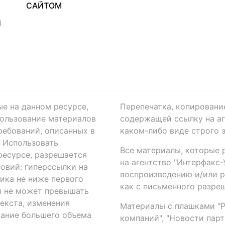
САЙТОМ
Я
ые на данном ресурсе,
Перепечатка, копировани
ользование материалов
содержащей ссылку на аге
ребований, описанных в
каком-либо виде строго 
. Использовать
Все материалы, которые 
есурсе, разрешается
на агентство "Интерфакс
овий: гиперссылки на
воспроизведению и/или 
ика не ниже первого
как с письменного разреш
й не может превышать
екста, изменения
Материалы с плашками "Р"
вание большего объема
компаний", "Новости парти