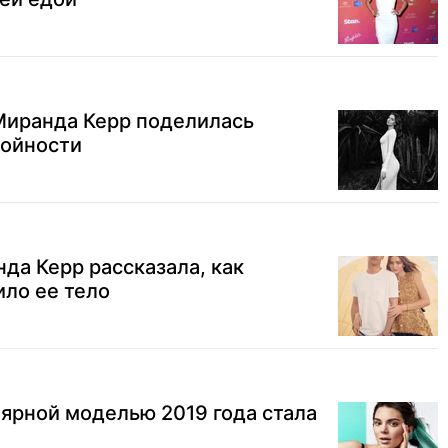
Миранда Керр поделилась
ройности
а Керр рассказала, как
ло ее тело
лярной моделью 2019 года стала