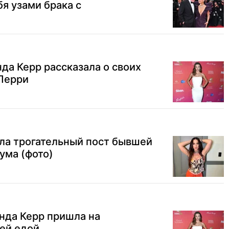
бя узами брака с
нда Керр рассказала о своих
 Перри
ла трогательный пост бывшей
ума (фото)
нда Керр пришла на
ей едой