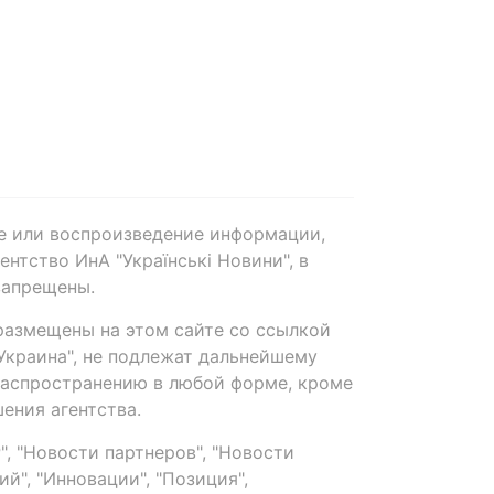
е или воспроизведение информации,
нтство ИнА "Українські Новини", в
запрещены.
размещены на этом сайте со ссылкой
-Украина", не подлежат дальнейшему
распространению в любой форме, кроме
ения агентства.
, "Новости партнеров", "Новости
й", "Инновации", "Позиция",