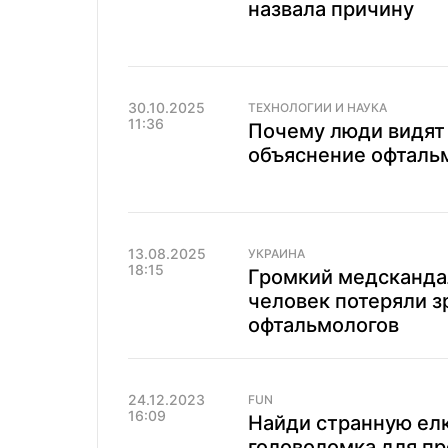
назвала причину
30.10.2025
ТЕХНОЛОГИИ И НАУКА
11:36
Почему люди видят 
объяснение офталь
13.08.2025
УКРАИНА
18:15
Громкий медсканда
человек потеряли з
офтальмологов
24.12.2023
FUN
16:09
Найди странную елк
головоломка для пр