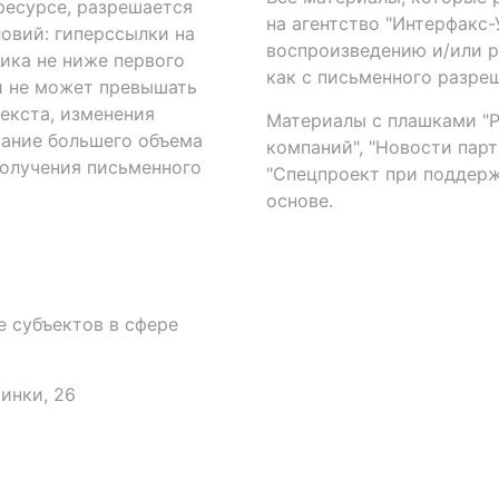
есурсе, разрешается
на агентство "Интерфакс
овий: гиперссылки на
воспроизведению и/или 
ика не ниже первого
как с письменного разреш
й не может превышать
екста, изменения
Материалы с плашками "Р"
вание большего объема
компаний", "Новости парти
получения письменного
"Спецпроект при поддерж
основе.
 субъектов в сфере
аинки, 26