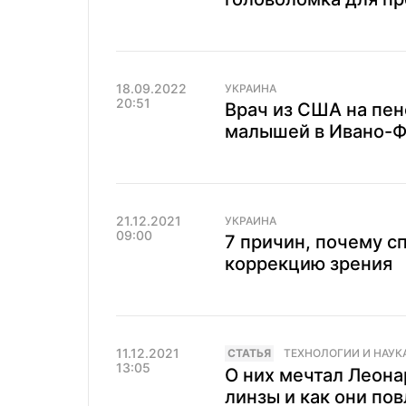
18.09.2022
УКРАИНА
20:51
Врач из США на пе
малышей в Ивано-Ф
21.12.2021
УКРАИНА
09:00
7 причин, почему 
коррекцию зрения
11.12.2021
CТАТЬЯ
ТЕХНОЛОГИИ И НАУК
13:05
О них мечтал Леона
линзы и как они по