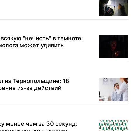
всякую "нечисть" в темноте:
молога может удивить
л на Тернопольщине: 18
рение из-за действий
у менее чем за 30 секунд:
оверки остроты зрения