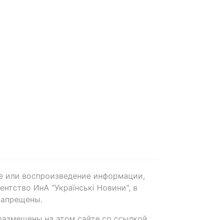
е или воспроизведение информации,
нтство ИнА "Українські Новини", в
запрещены.
размещены на этом сайте со ссылкой