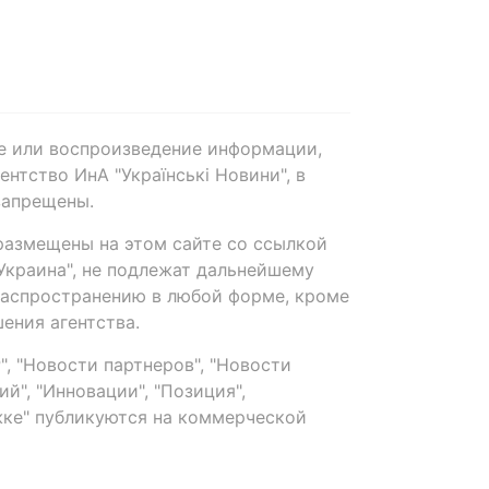
е или воспроизведение информации,
нтство ИнА "Українські Новини", в
запрещены.
размещены на этом сайте со ссылкой
-Украина", не подлежат дальнейшему
распространению в любой форме, кроме
ения агентства.
, "Новости партнеров", "Новости
й", "Инновации", "Позиция",
ке" публикуются на коммерческой