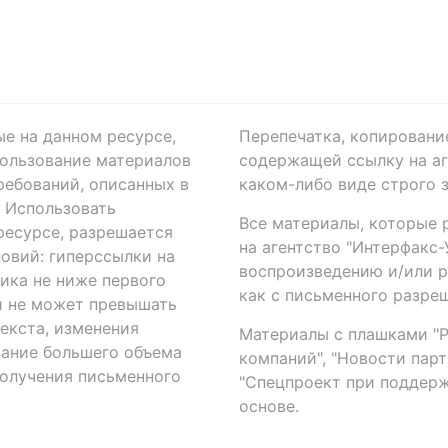
ые на данном ресурсе,
Перепечатка, копировани
ользование материалов
содержащей ссылку на аге
ребований, описанных в
каком-либо виде строго 
. Использовать
Все материалы, которые 
есурсе, разрешается
на агентство "Интерфакс
овий: гиперссылки на
воспроизведению и/или 
ика не ниже первого
как с письменного разреш
й не может превышать
екста, изменения
Материалы с плашками "Р"
вание большего объема
компаний", "Новости парти
получения письменного
"Спецпроект при поддерж
основе.