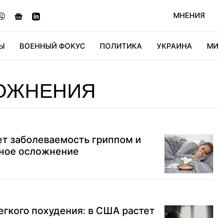
МНЕНИЯ
Ы
ВОЕННЫЙ ФОКУС
ПОЛИТИКА
УКРАИНА
МИ
ОНОМИКА
ДИДЖИТАЛ
АВТО
МИРФАН
КУЛЬТ
ОЖНЕНИЯ
ет заболеваемость гриппом и
сное осложнение
егкого похудения: в США растет