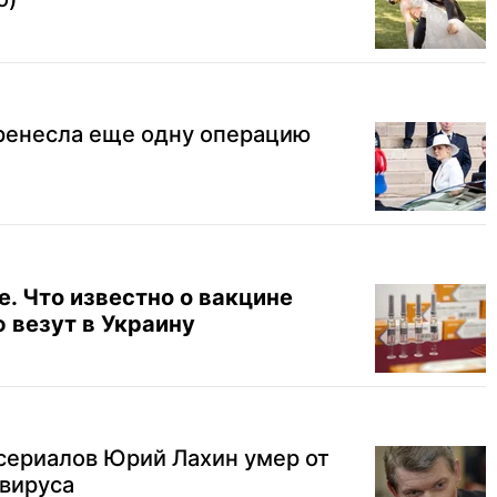
ренесла еще одну операцию
. Что известно о вакцине
 везут в Украину
сериалов Юрий Лахин умер от
вируса