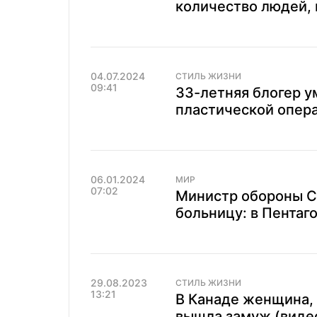
количество людей,
04.07.2024
СТИЛЬ ЖИЗНИ
09:41
33-летняя блогер у
пластической опер
06.01.2024
МИР
07:02
Министр обороны С
больницу: в Пентаг
29.08.2023
СТИЛЬ ЖИЗНИ
13:21
В Канаде женщина, 
вышла замуж (виде