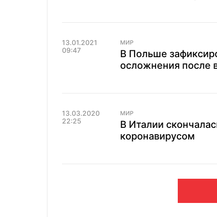
13.01.2021
МИР
09:47
В Польше зафиксир
осложнения после 
13.03.2020
МИР
22:25
В Италии скончалас
коронавирусом