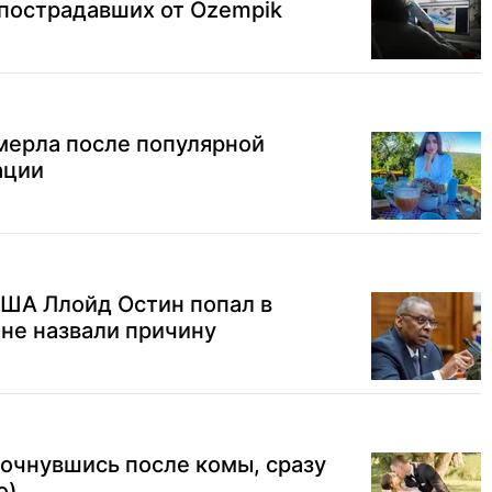
 пострадавших от Ozempik
мерла после популярной
ации
ША Ллойд Остин попал в
оне назвали причину
очнувшись после комы, сразу
о)