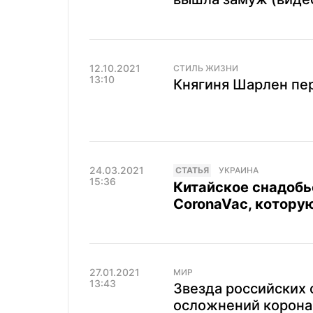
12.10.2021
СТИЛЬ ЖИЗНИ
13:10
Княгиня Шарлен пе
24.03.2021
CТАТЬЯ
УКРАИНА
15:36
Китайское снадобье
CoronaVac, которую
27.01.2021
МИР
13:43
Звезда российских 
осложнений корона