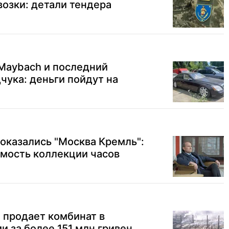
возки: детали тендера
Maybach и последний
ука: деньги пойдут на
казались "Москва Кремль":
имость коллекции часов
 продает комбинат в
и за более 151 млн гривен