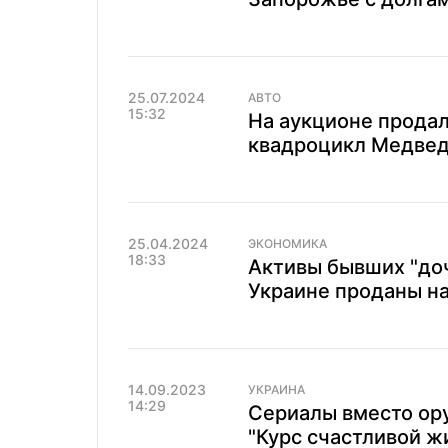
25.07.2024
АВТО
15:32
На аукционе прода
квадроцикл Медвед
25.04.2024
ЭКОНОМИКА
18:33
Активы бывших "доч
Украине проданы на
14.09.2023
УКРАИНА
14:29
Сериалы вместо ору
"Курс счастливой ж