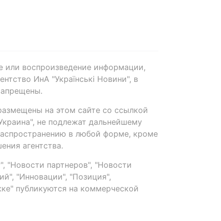
е или воспроизведение информации,
нтство ИнА "Українські Новини", в
запрещены.
размещены на этом сайте со ссылкой
-Украина", не подлежат дальнейшему
распространению в любой форме, кроме
ения агентства.
, "Новости партнеров", "Новости
й", "Инновации", "Позиция",
ке" публикуются на коммерческой