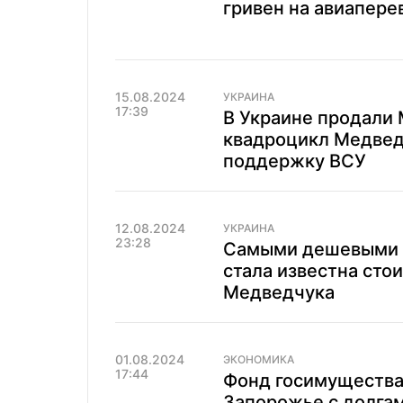
гривен на авиапере
15.08.2024
УКРАИНА
17:39
В Украине продали 
квадроцикл Медведч
поддержку ВСУ
12.08.2024
УКРАИНА
23:28
Самыми дешевыми о
стала известна сто
Медведчука
01.08.2024
ЭКОНОМИКА
17:44
Фонд госимущества
Запорожье с долгам