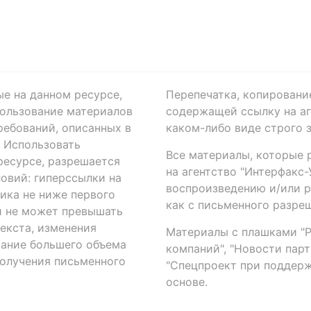
ые на данном ресурсе,
Перепечатка, копировани
ользование материалов
содержащей ссылку на аге
ребований, описанных в
каком-либо виде строго 
. Использовать
Все материалы, которые 
есурсе, разрешается
на агентство "Интерфакс
овий: гиперссылки на
воспроизведению и/или 
ика не ниже первого
как с письменного разреш
й не может превышать
екста, изменения
Материалы с плашками "Р"
вание большего объема
компаний", "Новости парти
получения письменного
"Спецпроект при поддерж
основе.