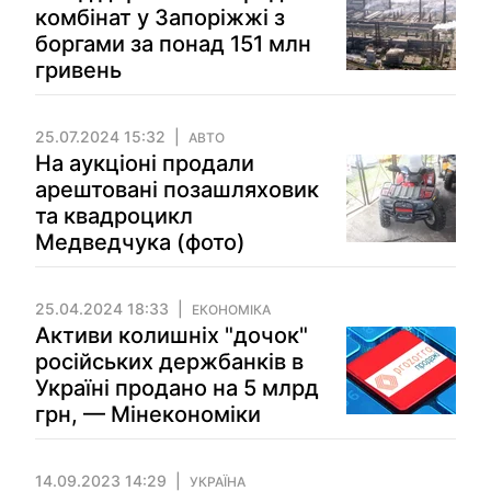
комбінат у Запоріжжі з
боргами за понад 151 млн
гривень
25.07.2024 15:32
АВТО
На аукціоні продали
арештовані позашляховик
та квадроцикл
Медведчука (фото)
25.04.2024 18:33
ЕКОНОМІКА
Активи колишніх "дочок"
російських держбанків в
Україні продано на 5 млрд
грн, — Мінекономіки
14.09.2023 14:29
УКРАЇНА