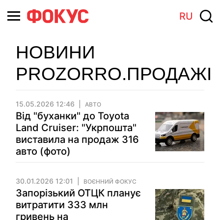
RU
НОВИНИ
PROZORRO.ПРОДАЖІ
15.05.2026 12:46
АВТО
Від "буханки" до Toyota
Land Cruiser: "Укрпошта"
виставила на продаж 316
авто (фото)
30.01.2026 12:01
ВОЄННИЙ ФОКУС
Запорізький ОТЦК планує
витратити 333 млн
гривень на