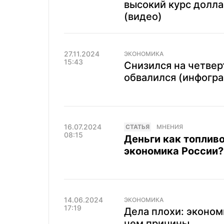
высокий курс долла
(видео)
27.11.2024
ЭКОНОМИКА
15:43
Снизился на четвер
обвалился (инфогра
16.07.2024
CТАТЬЯ
МНЕНИЯ
08:15
Деньги как топливо
экономика России?
14.06.2024
ЭКОНОМИКА
17:19
Дела плохи: эконом
чем причины