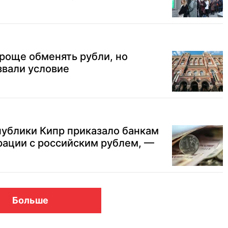
роще обменять рубли, но
звали условие
публики Кипр приказало банкам
рации с российским рублем, —
Больше