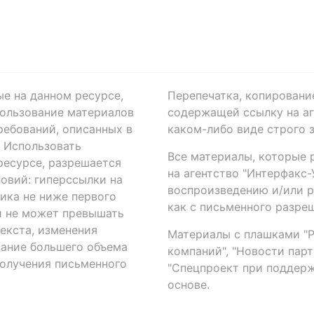
ые на данном ресурсе,
Перепечатка, копировани
ользование материалов
содержащей ссылку на аге
ребований, описанных в
каком-либо виде строго 
. Использовать
Все материалы, которые 
есурсе, разрешается
на агентство "Интерфакс
овий: гиперссылки на
воспроизведению и/или 
ика не ниже первого
как с письменного разреш
й не может превышать
екста, изменения
Материалы с плашками "Р"
вание большего объема
компаний", "Новости парти
получения письменного
"Спецпроект при поддерж
основе.