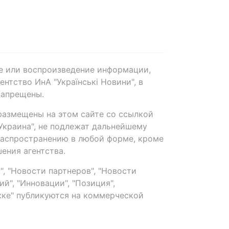
е или воспроизведение информации,
нтство ИнА "Українські Новини", в
запрещены.
размещены на этом сайте со ссылкой
-Украина", не подлежат дальнейшему
распространению в любой форме, кроме
ения агентства.
, "Новости партнеров", "Новости
й", "Инновации", "Позиция",
ке" публикуются на коммерческой