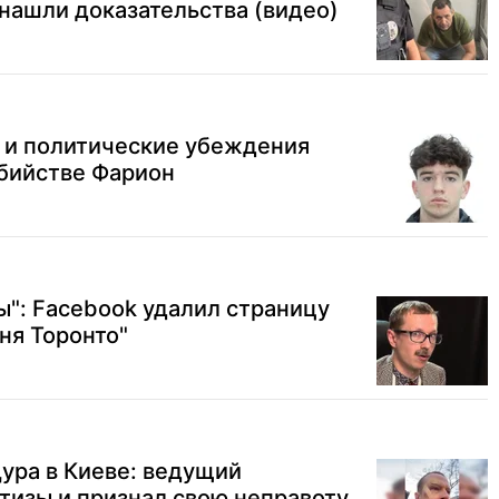
нашли доказательства (видео)
я и политические убеждения
убийстве Фарион
ы": Facebook удалил страницу
ня Торонто"
ура в Киеве: ведущий
ртизы и признал свою неправоту