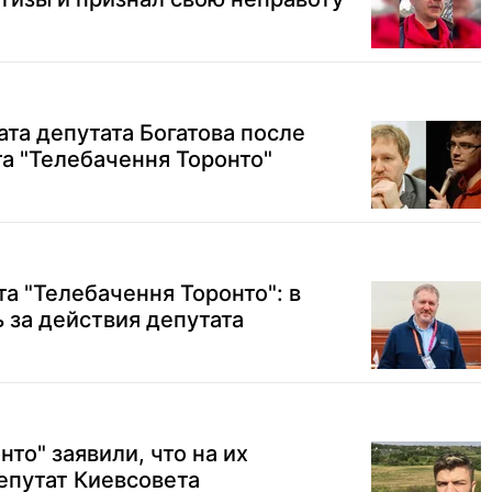
ата депутата Богатова после
а "Телебачення Торонто"
а "Телебачення Торонто": в
ь за действия депутата
нто" заявили, что на их
епутат Киевсовета