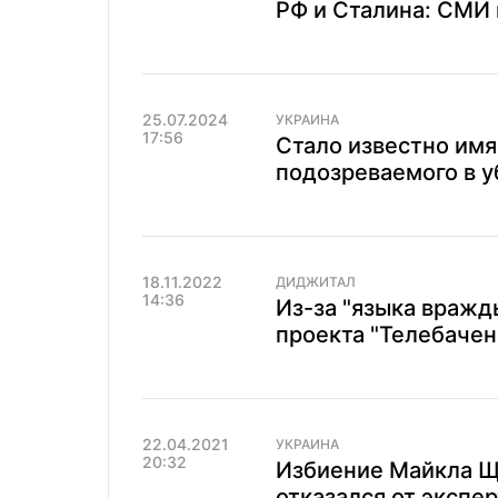
РФ и Сталина: СМИ 
25.07.2024
УКРАИНА
17:56
Стало известно им
подозреваемого в 
18.11.2022
ДИДЖИТАЛ
14:36
Из-за "языка вражд
проекта "Телебачен
22.04.2021
УКРАИНА
20:32
Избиение Майкла Щ
отказался от экспе