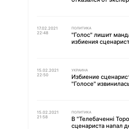
17.02.2021
ПОЛИТИКА
22:48
"Голос" лишит манд
избиения сценарист
15.02.2021
УКРАИНА
22:50
Избиение сценарист
"Голосе" извинилас
15.02.2021
ПОЛИТИКА
21:58
В "Телебаченні Торо
сценариста напал д