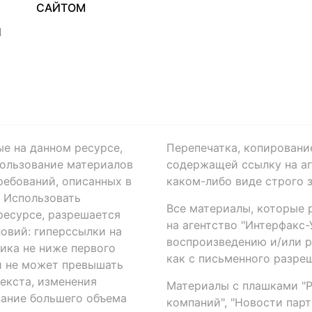
САЙТОМ
Я
ые на данном ресурсе,
Перепечатка, копировани
ользование материалов
содержащей ссылку на аге
ребований, описанных в
каком-либо виде строго 
. Использовать
Все материалы, которые 
есурсе, разрешается
на агентство "Интерфакс
овий: гиперссылки на
воспроизведению и/или 
ика не ниже первого
как с письменного разреш
й не может превышать
екста, изменения
Материалы с плашками "Р"
вание большего объема
компаний", "Новости парти