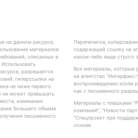
ые на данном ресурсе,
Перепечатка, копировани
ользование материалов
содержащей ссылку на аге
ребований, описанных в
каком-либо виде строго 
. Использовать
Все материалы, которые 
есурсе, разрешается
на агентство "Интерфакс
овий: гиперссылки на
воспроизведению и/или 
ика не ниже первого
как с письменного разреш
й не может превышать
екста, изменения
Материалы с плашками "Р"
вание большего объема
компаний", "Новости парти
получения письменного
"Спецпроект при поддерж
основе.