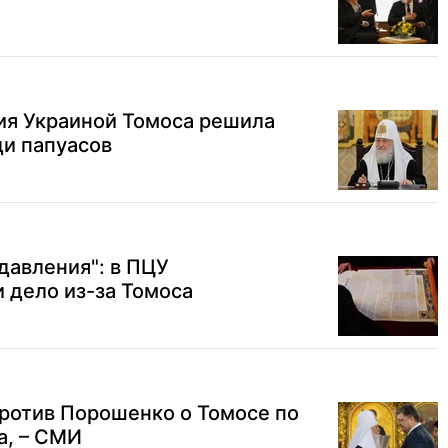
ия Украиной Томоса решила
ди папуасов
давления": в ПЦУ
 дело из-за Томоса
ротив Порошенко о Томосе по
а, – СМИ