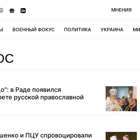
МНЕНИЯ
Ы
ВОЕННЫЙ ФОКУС
ПОЛИТИКА
УКРАИНА
МИ
ОНОМИКА
ДИДЖИТАЛ
АВТО
МИРФАН
КУЛЬТ
ОС
о": в Раде появился
рете русской православной
шенко и ПЦУ спровоцировали