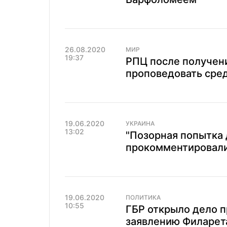
26.08.2020
МИР
19:37
РПЦ после получен
проповедовать сре
19.06.2020
УКРАИНА
13:02
"Позорная попытка 
прокомментировали
19.06.2020
ПОЛИТИКА
10:55
ГБР открыло дело п
заявлению Филарет