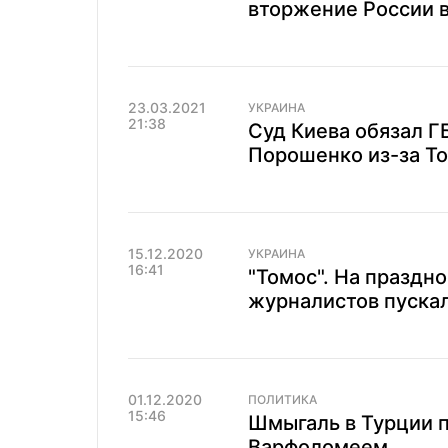
вторжение России 
23.03.2021
УКРАИНА
21:38
Суд Киева обязал Г
Порошенко из-за Т
15.12.2020
УКРАИНА
16:41
"Томос". На праздн
журналистов пускали
01.12.2020
ПОЛИТИКА
15:46
Шмыгаль в Турции п
Варфоломеем