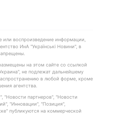
е или воспроизведение информации,
нтство ИнА "Українські Новини", в
запрещены.
размещены на этом сайте со ссылкой
-Украина", не подлежат дальнейшему
распространению в любой форме, кроме
ения агентства.
, "Новости партнеров", "Новости
й", "Инновации", "Позиция",
ке" публикуются на коммерческой