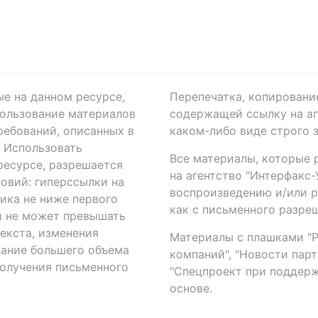
ые на данном ресурсе,
Перепечатка, копировани
ользование материалов
содержащей ссылку на аге
ребований, описанных в
каком-либо виде строго 
. Использовать
Все материалы, которые 
есурсе, разрешается
на агентство "Интерфакс
овий: гиперссылки на
воспроизведению и/или 
ика не ниже первого
как с письменного разреш
й не может превышать
екста, изменения
Материалы с плашками "Р"
вание большего объема
компаний", "Новости парти
получения письменного
"Спецпроект при поддерж
основе.