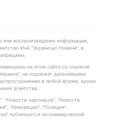
е или воспроизведение информации,
нтство ИнА "Українські Новини", в
запрещены.
размещены на этом сайте со ссылкой
-Украина", не подлежат дальнейшему
распространению в любой форме, кроме
ения агентства.
, "Новости партнеров", "Новости
й", "Инновации", "Позиция",
ке" публикуются на коммерческой