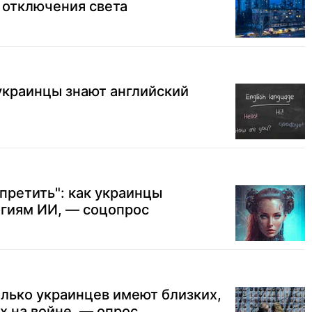
 отключения света
украинцы знают английский
претить": как украинцы
огиям ИИ, — соцопрос
лько украинцев имеют близких,
х на войне, — опрос