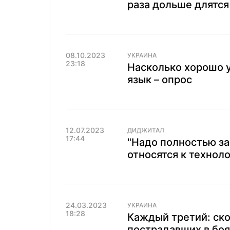
раза дольше длятся
08.10.2023
УКРАИНА
23:18
Насколько хорошо 
язык – опрос
12.07.2023
ДИДЖИТАЛ
17:44
"Надо полностью за
относятся к технол
24.03.2023
УКРАИНА
18:28
Каждый третий: ско
пострадавших в боя