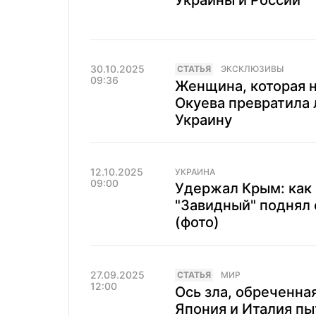
Украины и России
30.10.2025
CТАТЬЯ
ЭКСКЛЮЗИВЫ
09:36
Женщина, которая н
Окуева превратила 
Украину
12.10.2025
УКРАИНА
09:00
Удержал Крым: как 
"Завидный" поднял 
(фото)
27.09.2025
CТАТЬЯ
МИР
12:00
Ось зла, обреченна
Япония и Италия пы