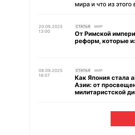
мира и что из этого
20.09.2025
CТАТЬЯ
МИР
13:00
От Римской импери
реформ, которые 
08.09.2025
CТАТЬЯ
МИР
18:07
Как Япония стала а
Азии: от просвеще
милитаристской ди