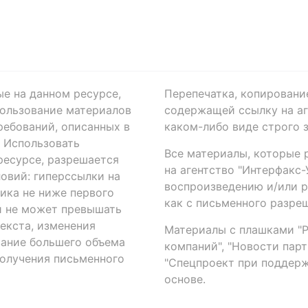
ые на данном ресурсе,
Перепечатка, копировани
ользование материалов
содержащей ссылку на аге
ребований, описанных в
каком-либо виде строго 
. Использовать
Все материалы, которые 
есурсе, разрешается
на агентство "Интерфакс
овий: гиперссылки на
воспроизведению и/или 
ика не ниже первого
как с письменного разреш
й не может превышать
екста, изменения
Материалы с плашками "Р"
вание большего объема
компаний", "Новости парти
получения письменного
"Спецпроект при поддерж
основе.