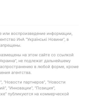
е или воспроизведение информации,
нтство ИнА "Українські Новини", в
запрещены.
размещены на этом сайте со ссылкой
-Украина", не подлежат дальнейшему
распространению в любой форме, кроме
ения агентства.
, "Новости партнеров", "Новости
й", "Инновации", "Позиция",
ке" публикуются на коммерческой