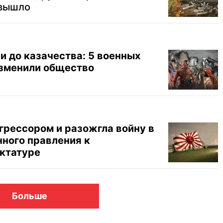
 вышло
и до казачества: 5 военных
изменили общество
грессором и разожгла войну в
нного правления к
ктатуре
Больше