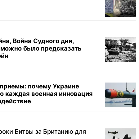
на, Война Судного дня,
 можно было предсказать
ойн
 приемы: почему Украине
то каждая военная инновация
одействие
роки Битвы за Британию для