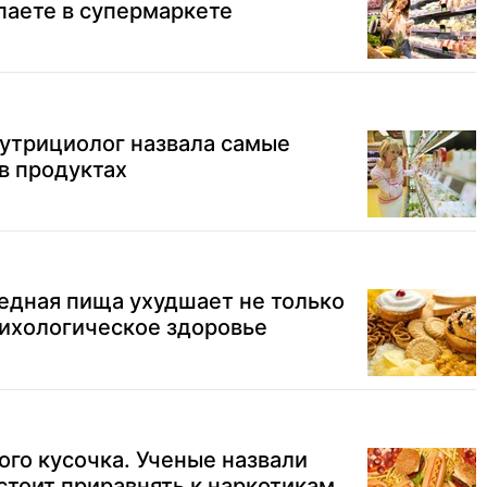
паете в супермаркете
Нутрициолог назвала самые
в продуктах
едная пища ухудшает не только
сихологическое здоровье
ого кусочка. Ученые назвали
стоит приравнять к наркотикам