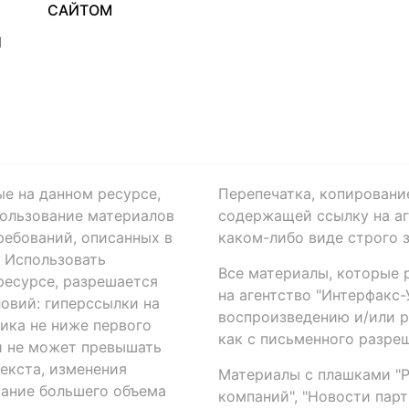
САЙТОМ
Я
ые на данном ресурсе,
Перепечатка, копировани
ользование материалов
содержащей ссылку на аге
ребований, описанных в
каком-либо виде строго 
. Использовать
Все материалы, которые 
есурсе, разрешается
на агентство "Интерфакс
овий: гиперссылки на
воспроизведению и/или 
ика не ниже первого
как с письменного разреш
й не может превышать
екста, изменения
Материалы с плашками "Р"
вание большего объема
компаний", "Новости парти