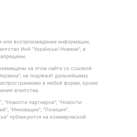
е или воспроизведение информации,
нтство ИнА "Українські Новини", в
запрещены.
размещены на этом сайте со ссылкой
-Украина", не подлежат дальнейшему
распространению в любой форме, кроме
ения агентства.
, "Новости партнеров", "Новости
й", "Инновации", "Позиция",
ке" публикуются на коммерческой