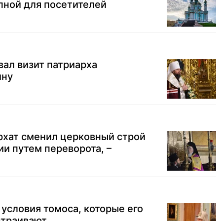
пной для посетителей
ал визит патриарха
ину
рхат сменил церковный строй
и путем переворота, –
 условия томоса, которые его
страивают