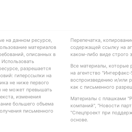
ые на данном ресурсе,
Перепечатка, копировани
ользование материалов
содержащей ссылку на аге
ребований, описанных в
каком-либо виде строго 
. Использовать
Все материалы, которые 
есурсе, разрешается
на агентство "Интерфакс
овий: гиперссылки на
воспроизведению и/или 
ика не ниже первого
как с письменного разреш
й не может превышать
екста, изменения
Материалы с плашками "Р"
вание большего объема
компаний", "Новости парти
получения письменного
"Спецпроект при поддерж
основе.