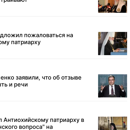
едложил пожаловаться на
ому патриарху
нко заявили, что об отзыве
ть и речи
л Антиохийскому патриарху в
ского вопроса" на