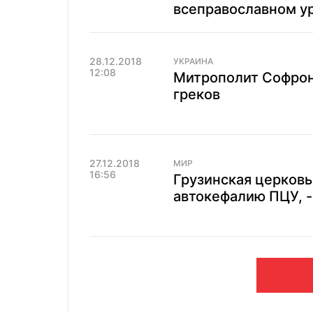
всеправославном у
28.12.2018
УКРАИНА
12:08
Митрополит Софрон
греков
27.12.2018
МИР
16:56
Грузинская церковь
автокефалию ПЦУ, 