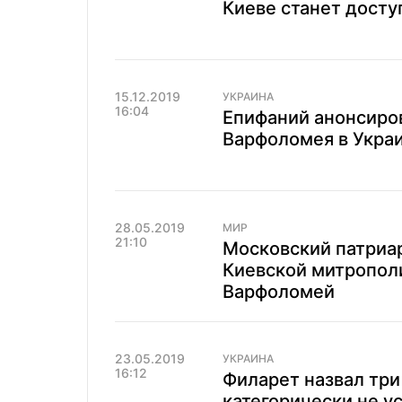
Киеве станет досту
15.12.2019
УКРАИНА
16:04
Епифаний анонсиров
Варфоломея в Укра
28.05.2019
МИР
21:10
Московский патриа
Киевской митрополи
Варфоломей
23.05.2019
УКРАИНА
16:12
Филарет назвал три
категорически не у