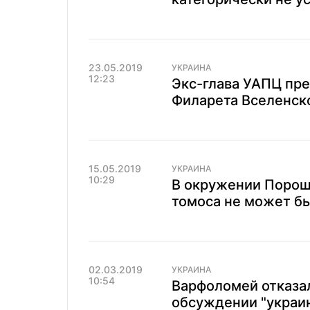
23.05.2019
УКРАИНА
12:23
Экс-глава УАПЦ пр
Филарета Вселенск
15.05.2019
УКРАИНА
10:29
В окружении Пороше
томоса не может бы
02.03.2019
УКРАИНА
10:54
Варфоломей отказа
обсуждении "украин