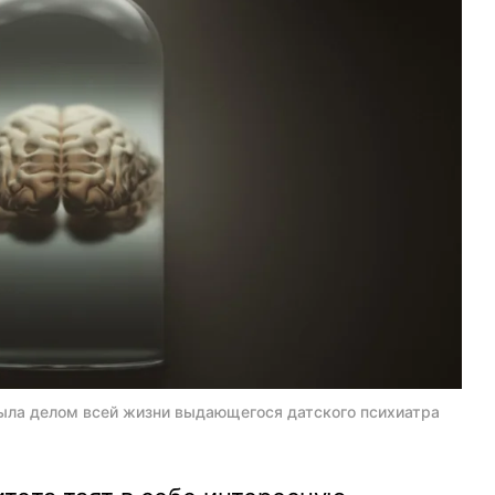
была делом всей жизни выдающегося датского психиатра