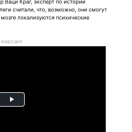
р Ваци Краг, эксперт по истории
леги считали, что, возможно, они смогут
 в мозге локализуются психические
ВИДЕО ДНЯ
Play
Video