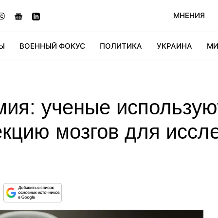
МНЕНИЯ
Ы
ВОЕННЫЙ ФОКУС
ПОЛИТИКА
УКРАИНА
МИ
ОНОМИКА
ДИДЖИТАЛ
АВТО
МИРФАН
КУЛЬТ
мия: ученые использу
кцию мозгов для иссл