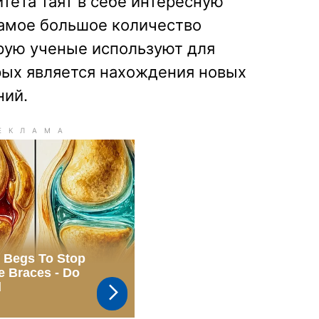
тета таят в себе интересную
самое большое количество
орую ученые используют для
рых является нахождения новых
ний.