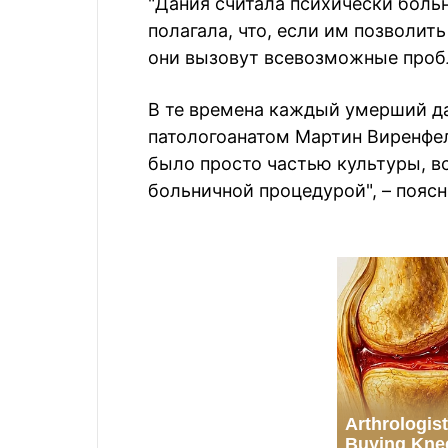
"Дания считала психически боль
полагала, что, если им позволить
они вызовут всевозможные пробл
В те времена каждый умерший да
патологоанатом Мартин Виренфел
было просто частью культуры, в
больничной процедурой", – поясн