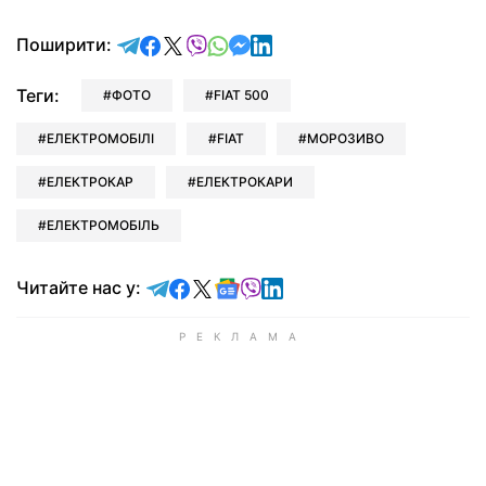
відправити у Telegram
поділитись у Facebook
поділитись у X
відправити у Viber
відправити у Whatsapp
відправити у Messenger
відправити у LinkedIn
Поширити:
Теги:
ФОТО
FIAT 500
ЕЛЕКТРОМОБІЛІ
FIAT
МОРОЗИВО
ЕЛЕКТРОКАР
ЕЛЕКТРОКАРИ
ЕЛЕКТРОМОБІЛЬ
Читайте у Telegram
Читайте у Facebook
Читайте у X
Читайте у Google news
Читайте у Viber
Читайте у LinkedIn
Читайте нас у: