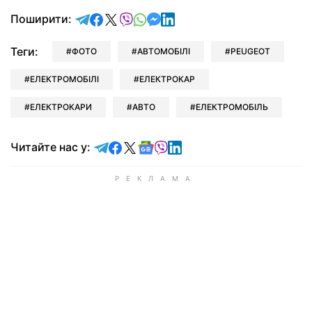
відправити у Telegram
поділитись у Facebook
поділитись у X
відправити у Viber
відправити у Whatsapp
відправити у Messenger
відправити у LinkedIn
Поширити:
Теги:
ФОТО
АВТОМОБІЛІ
PEUGEOT
ЕЛЕКТРОМОБІЛІ
ЕЛЕКТРОКАР
ЕЛЕКТРОКАРИ
АВТО
ЕЛЕКТРОМОБІЛЬ
Читайте у Telegram
Читайте у Facebook
Читайте у X
Читайте у Google news
Читайте у Viber
Читайте у LinkedIn
Читайте нас у: