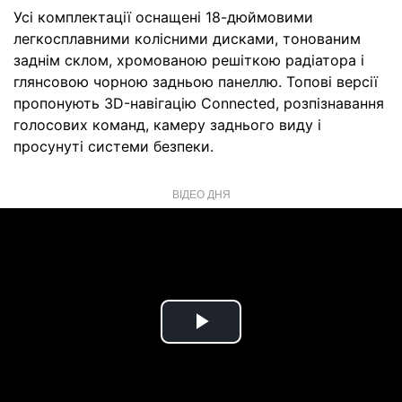
Усі комплектації оснащені 18-дюймовими
легкосплавними колісними дисками, тонованим
заднім склом, хромованою решіткою радіатора і
глянсовою чорною задньою панеллю. Топові версії
пропонують 3D-навігацію Connected, розпізнавання
голосових команд, камеру заднього виду і
просунуті системи безпеки.
ВІДЕО ДНЯ
Play
Video