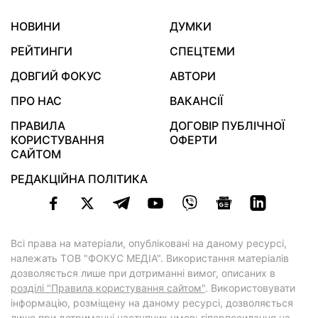
НОВИНИ
ДУМКИ
РЕЙТИНГИ
СПЕЦТЕМИ
ДОВГИЙ ФОКУС
АВТОРИ
ПРО НАС
ВАКАНСІЇ
ПРАВИЛА
ДОГОВІР ПУБЛІЧНОЇ
КОРИСТУВАННЯ
ОФЕРТИ
САЙТОМ
РЕДАКЦІЙНА ПОЛІТИКА
Всі права на матеріали, опубліковані на даному ресурсі,
належать ТОВ "ФОКУС МЕДІА". Використання матеріалів
дозволяється лише при дотриманні вимог, описаних в
розділі "Правила користування сайтом"
. Використовувати
інформацію, розміщену на даному ресурсі, дозволяється
лише при дотриманні наступних умов: гіперпосилання на