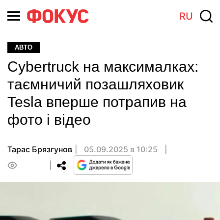
RU
АВТО
Cybertruck на максималках:
таємничий позашляховик
Tesla вперше потрапив на
фото і відео
Тарас Брязгунов
05.09.2025 в 10:25
0