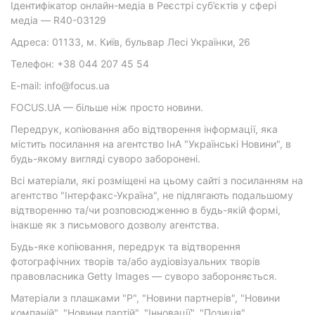
Ідентифікатор онлайн-медіа в Реєстрі суб’єктів у сфері
медіа — R40-03129
Адреса: 01133, м. Київ, бульвар Лесі Українки, 26
Телефон: +38 044 207 45 54
E-mail: info@focus.ua
FOCUS.UA — більше ніж просто новини.
Передрук, копіювання або відтворення інформації, яка
містить посилання на агентство ІнА "Українські Новини", в
будь-якому вигляді суворо заборонені.
Всі матеріали, які розміщені на цьому сайті з посиланням на
агентство "Інтерфакс-Україна", не підлягають подальшому
відтворенню та/чи розповсюдженню в будь-якій формі,
інакше як з письмового дозволу агентства.
Будь-яке копіювання, передрук та відтворення
фотографічних творів та/або аудіовізуальних творів
правовласника Getty Images — суворо забороняється.
Матеріали з плашками "Р", "Новини партнерів", "Новини
компаній", "Новини партій", "Інновації", "Позиція",