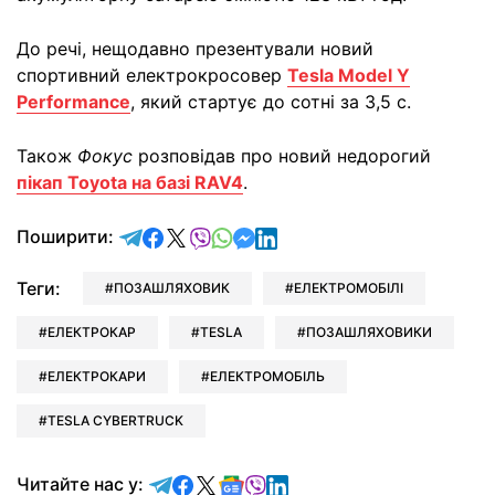
До речі, нещодавно презентували новий
спортивний електрокросовер
Tesla Model Y
Performance
, який стартує до сотні за 3,5 с.
Також
Фокус
розповідав про новий недорогий
пікап Toyota на базі RAV4
.
відправити у Telegram
поділитись у Facebook
поділитись у X
відправити у Viber
відправити у Whatsapp
відправити у Messenger
відправити у LinkedIn
Поширити:
Теги:
ПОЗАШЛЯХОВИК
ЕЛЕКТРОМОБІЛІ
ЕЛЕКТРОКАР
TESLA
ПОЗАШЛЯХОВИКИ
ЕЛЕКТРОКАРИ
ЕЛЕКТРОМОБІЛЬ
TESLA CYBERTRUCK
Читайте у Telegram
Читайте у Facebook
Читайте у X
Читайте у Google news
Читайте у Viber
Читайте у LinkedIn
Читайте нас у: