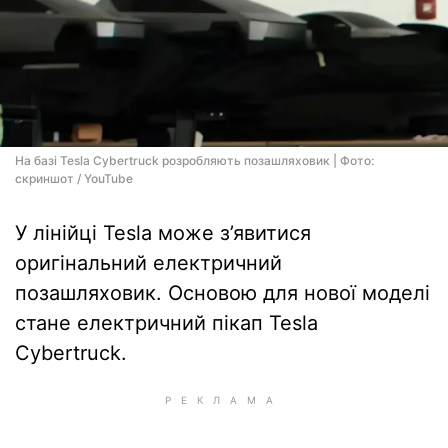
На базі Tesla Cybertruck розробляють позашляховик | Фото:
скриншот / YouTube
У лінійці Tesla може з’явитися
оригінальний електричний
позашляховик. Основою для нової моделі
стане електричний пікап Tesla
Cybertruck.