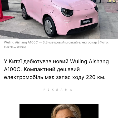
Wuling Aishang A100C — 3,3-метровий міський електрокар | Фото:
CarNewsChina
У Китаї дебютував новий Wuling Aishang
A100C. Компактний дешевий
електромобіль має запас ходу 220 км.