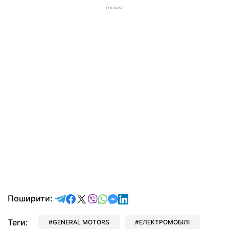
РЕКЛАМА
відправити у Telegram
поділитись у Facebook
поділитись у X
відправити у Viber
відправити у Whatsapp
відправити у Messenger
відправити у LinkedIn
Поширити:
Теги:
GENERAL MOTORS
ЕЛЕКТРОМОБІЛІ