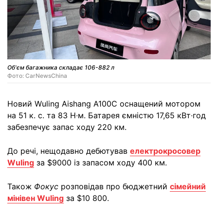
Об'єм багажника складає 106-882 л
Фото: CarNewsChina
Новий Wuling Aishang A100C оснащений мотором
на 51 к. с. та 83 Н∙м. Батарея ємністю 17,65 кВт∙год
забезпечує запас ходу 220 км.
До речі, нещодавно дебютував
електрокросовер
Wuling
за $9000 із запасом ходу 400 км.
Також
Фокус
розповідав про бюджетний
сімейний
мінівен Wuling
за $10 800.