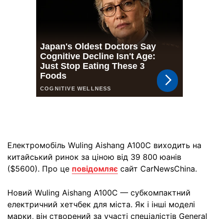
Електромобіль Wuling Aishang A100C виходить на
китайський ринок за ціною від 39 800 юанів
($5600). Про це
повідомляє
сайт CarNewsChina.
Новий Wuling Aishang A100C — субкомпактний
електричний хетчбек для міста. Як і інші моделі
марки, він створений за участі спеціалістів General