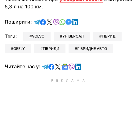
5,3 л на 100 км.
відправити у Telegram
поділитись у Facebook
поділитись у X
відправити у Viber
відправити у Whatsapp
відправити у Messenger
відправити у LinkedIn
Поширити:
Теги:
VOLVO
УНІВЕРСАЛ
ГІБРИД
GEELY
ГІБРИДИ
ГІБРИДНЕ АВТО
Читайте у Telegram
Читайте у Facebook
Читайте у X
Читайте у Google news
Читайте у Viber
Читайте у LinkedIn
Читайте нас у: