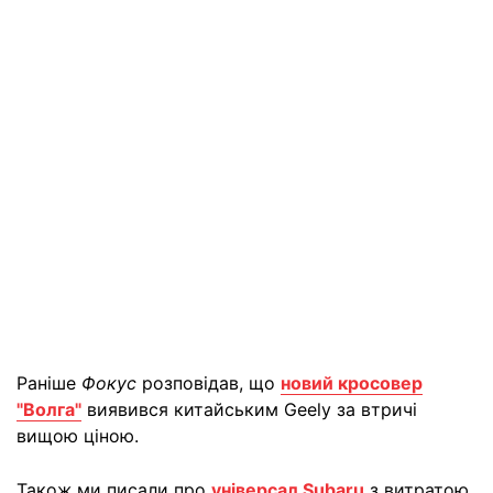
Раніше
Фокус
розповідав, що
новий кросовер
"Волга"
виявився китайським Geely за втричі
вищою ціною.
Також ми писали про
універсал Subaru
з витратою