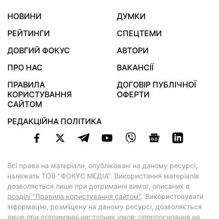
НОВИНИ
ДУМКИ
РЕЙТИНГИ
СПЕЦТЕМИ
ДОВГИЙ ФОКУС
АВТОРИ
ПРО НАС
ВАКАНСІЇ
ПРАВИЛА
ДОГОВІР ПУБЛІЧНОЇ
КОРИСТУВАННЯ
ОФЕРТИ
САЙТОМ
РЕДАКЦІЙНА ПОЛІТИКА
Всі права на матеріали, опубліковані на даному ресурсі,
належать ТОВ "ФОКУС МЕДІА". Використання матеріалів
дозволяється лише при дотриманні вимог, описаних в
розділі "Правила користування сайтом"
. Використовувати
інформацію, розміщену на даному ресурсі, дозволяється
лише при дотриманні наступних умов: гіперпосилання на