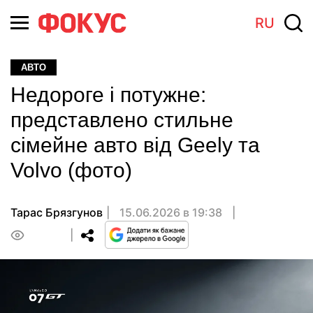
RU
АВТО
Недороге і потужне:
представлено стильне
сімейне авто від Geely та
Volvo (фото)
Тарас Брязгунов
15.06.2026 в 19:38
0