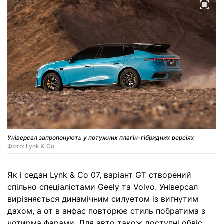
Універсал запропонують у потужних плагін-гібридних версіях
Фото: Lynk & Co
Як і седан Lynk & Co 07, варіант GT створений
спільно спеціалістами Geely та Volvo. Універсал
вирізняється динамічним силуетом із вигнутим
дахом, а от в анфас повторює стиль побратима з
чотирма фарами. Для авто також доступні обвіс,