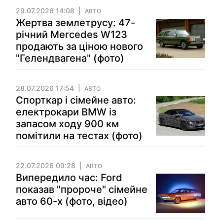
29.07.2026 14:08
АВТО
Жертва землетрусу: 47-
річний Mercedes W123
продають за ціною нового
"Гелендвагена" (фото)
28.07.2026 17:54
АВТО
Спорткар і сімейне авто:
електрокари BMW із
запасом ходу 900 км
помітили на тестах (фото)
22.07.2026 09:28
АВТО
Випередило час: Ford
показав "пророче" сімейне
авто 60-х (фото, відео)