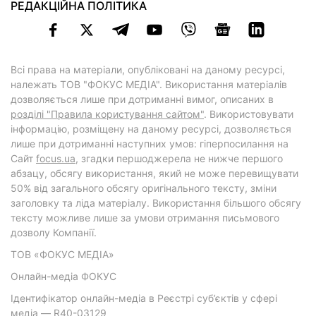
РЕДАКЦІЙНА ПОЛІТИКА
Всі права на матеріали, опубліковані на даному ресурсі,
належать ТОВ "ФОКУС МЕДІА". Використання матеріалів
дозволяється лише при дотриманні вимог, описаних в
розділі "Правила користування сайтом"
. Використовувати
інформацію, розміщену на даному ресурсі, дозволяється
лише при дотриманні наступних умов: гіперпосилання на
Cайт
focus.ua
, згадки першоджерела не нижче першого
абзацу, обсягу використання, який не може перевищувати
50% від загального обсягу оригінального тексту, зміни
заголовку та ліда матеріалу. Використання більшого обсягу
тексту можливе лише за умови отримання письмового
дозволу Компанії.
ТОВ «ФОКУС МЕДІА»
Онлайн-медіа ФОКУС
Ідентифікатор онлайн-медіа в Реєстрі суб’єктів у сфері
медіа — R40-03129