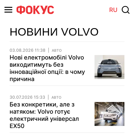
RU
НОВИНИ VOLVO
03.08.2026 11:38
АВТО
Нові електромобілі Volvo
виходитимуть без
інноваційної опції: в чому
причина
30.07.2026 15:33
АВТО
Без конкретики, але з
натяком: Volvo готує
електричний універсал
EX50