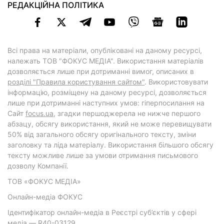
РЕДАКЦІЙНА ПОЛІТИКА
Всі права на матеріали, опубліковані на даному ресурсі,
належать ТОВ "ФОКУС МЕДІА". Використання матеріалів
дозволяється лише при дотриманні вимог, описаних в
розділі "Правила користування сайтом"
. Використовувати
інформацію, розміщену на даному ресурсі, дозволяється
лише при дотриманні наступних умов: гіперпосилання на
Cайт
focus.ua
, згадки першоджерела не нижче першого
абзацу, обсягу використання, який не може перевищувати
50% від загального обсягу оригінального тексту, зміни
заголовку та ліда матеріалу. Використання більшого обсягу
тексту можливе лише за умови отримання письмового
дозволу Компанії.
ТОВ «ФОКУС МЕДІА»
Онлайн-медіа ФОКУС
Ідентифікатор онлайн-медіа в Реєстрі суб’єктів у сфері
медіа — R40-03129