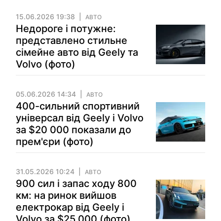
15.06.2026 19:38
АВТО
Недороге і потужне:
представлено стильне
сімейне авто від Geely та
Volvo (фото)
05.06.2026 14:34
АВТО
400-сильний спортивний
універсал від Geely і Volvo
за $20 000 показали до
прем'єри (фото)
31.05.2026 10:24
АВТО
900 сил і запас ходу 800
км: на ринок вийшов
електрокар від Geely і
Volvo за $25 000 (фото)