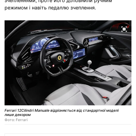
зчепленнями, проте його доповнили ручним
режимом і навіть педаллю зчеплення.
Ferrari 12Cilindri Manuale відрізняється від стандартної моделі
лише декором
Фото: Ferrari