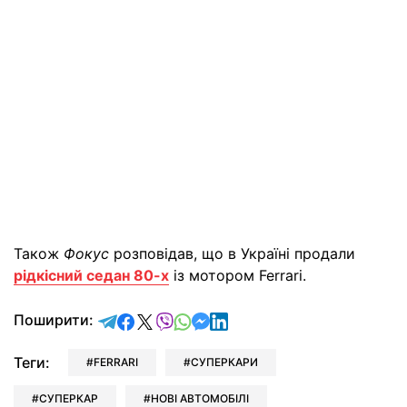
Також
Фокус
розповідав, що в Україні продали
рідкісний седан 80-х
із мотором Ferrari.
відправити у Telegram
поділитись у Facebook
поділитись у X
відправити у Viber
відправити у Whatsapp
відправити у Messenger
відправити у LinkedIn
Поширити:
Теги:
FERRARI
СУПЕРКАРИ
СУПЕРКАР
НОВІ АВТОМОБІЛІ