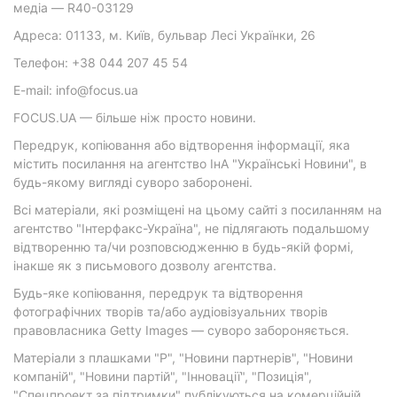
медіа — R40-03129
Адреса: 01133, м. Київ, бульвар Лесі Українки, 26
Телефон: +38 044 207 45 54
E-mail: info@focus.ua
FOCUS.UA — більше ніж просто новини.
Передрук, копіювання або відтворення інформації, яка
містить посилання на агентство ІнА "Українські Новини", в
будь-якому вигляді суворо заборонені.
Всі матеріали, які розміщені на цьому сайті з посиланням на
агентство "Інтерфакс-Україна", не підлягають подальшому
відтворенню та/чи розповсюдженню в будь-якій формі,
інакше як з письмового дозволу агентства.
Будь-яке копіювання, передрук та відтворення
фотографічних творів та/або аудіовізуальних творів
правовласника Getty Images — суворо забороняється.
Матеріали з плашками "Р", "Новини партнерів", "Новини
компаній", "Новини партій", "Інновації", "Позиція",
"Спецпроект за підтримки" публікуються на комерційній