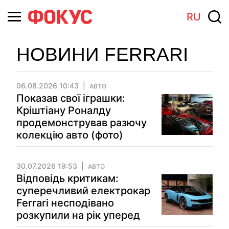
RU
НОВИНИ FERRARI
06.08.2026 10:43
АВТО
Показав свої іграшки:
Кріштіану Роналду
продемонстрував разючу
колекцію авто (фото)
30.07.2026 19:53
АВТО
Відповідь критикам:
суперечливий електрокар
Ferrari несподівано
розкупили на рік уперед