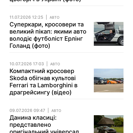
11.07.2026 12:25
АВТО
Суперкари, кросовери та
великий пікап: якими авто
володіє футболіст Ерлінг
Голанд (фото)
10.07.2026 17:03
АВТО
Компактний кросовер
Skoda обігнав культові
Ferrari та Lamborghini в
драгрейсингу (відео)
09.07.2026 09:47
АВТО
Данина класиці:
представлено
оригінальний універсал