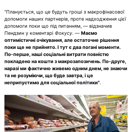
"Планується, що це будуть гроші з макрофінасової
допомоги наших партнерів, проте надходження цієї
допомоги поки що під питанням, — відзначив
Пендзин у коментарі
Фокусу
. —
Маємо
оптимістичні очікування, але остаточне рішення
поки ще не прийнято. І тут є два погані моменти.
По-перше, наші соціальні витрати повністю
покладено на кошти з макрозапозичень. По-друге,
наразі ми фактично живемо одним днем, не знаючи
та не розуміючи, що буде завтра, і це
неприпустимо для соціальної політики"
.