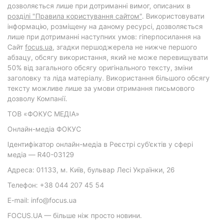
дозволяється лише при дотриманні вимог, описаних в
розділі "Правила користування сайтом"
. Використовувати
інформацію, розміщену на даному ресурсі, дозволяється
лише при дотриманні наступних умов: гіперпосилання на
Cайт
focus.ua
, згадки першоджерела не нижче першого
абзацу, обсягу використання, який не може перевищувати
50% від загального обсягу оригінального тексту, зміни
заголовку та ліда матеріалу. Використання більшого обсягу
тексту можливе лише за умови отримання письмового
дозволу Компанії.
ТОВ «ФОКУС МЕДІА»
Онлайн-медіа ФОКУС
Ідентифікатор онлайн-медіа в Реєстрі суб’єктів у сфері
медіа — R40-03129
Адреса: 01133, м. Київ, бульвар Лесі Українки, 26
Телефон: +38 044 207 45 54
E-mail: info@focus.ua
FOCUS.UA — більше ніж просто новини.