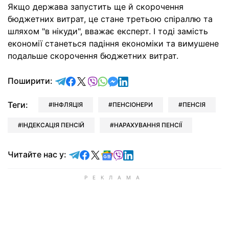
Якщо держава запустить ще й скорочення
бюджетних витрат, це стане третьою спіраллю та
шляхом "в нікуди", вважає експерт. І тоді замість
економії станеться падіння економіки та вимушене
подальше скорочення бюджетних витрат.
відправити у Telegram
поділитись у Facebook
поділитись у X
відправити у Viber
відправити у Whatsapp
відправити у Messenger
відправити у LinkedIn
Поширити:
Теги:
ІНФЛЯЦІЯ
ПЕНСІОНЕРИ
ПЕНСІЯ
ІНДЕКСАЦІЯ ПЕНСІЙ
НАРАХУВАННЯ ПЕНСІЇ
Читайте у Telegram
Читайте у Facebook
Читайте у X
Читайте у Google news
Читайте у Viber
Читайте у LinkedIn
Читайте нас у: