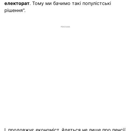
електорат
. Тому ми бачимо такі популістські
рішення".
РЕКЛАМА
І, продовжує економіст, йдеться не лише про пенсії,