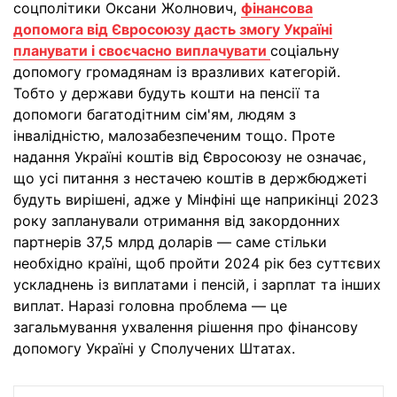
соцполітики Оксани Жолнович,
фінансова
допомога від Євросоюзу дасть змогу Україні
планувати і своєчасно виплачувати
соціальну
допомогу громадянам із вразливих категорій.
Тобто у держави будуть кошти на пенсії та
допомоги багатодітним сім'ям, людям з
інвалідністю, малозабезпеченим тощо. Проте
надання Україні коштів від Євросоюзу не означає,
що усі питання з нестачею коштів в держбюджеті
будуть вирішені, адже у Мінфіні ще наприкінці 2023
року запланували отримання від закордонних
партнерів 37,5 млрд доларів — саме стільки
необхідно країні, щоб пройти 2024 рік без суттєвих
ускладнень із виплатами і пенсій, і зарплат та інших
виплат. Наразі головна проблема — це
загальмування ухвалення рішення про фінансову
допомогу Україні у Сполучених Штатах.