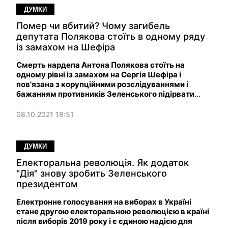
ДУМКИ
Помер чи вбитий? Чому загибель
депутата Полякова стоїть в одному ряду
із замахом на Шефіра
Смерть нардепа Антона Полякова стоїть на
одному рівні із замахом на Сергія Шефіра і
пов'язана з корупційними розслідуваннями і
бажанням противників Зеленського підірвати
його владу, посіявши недовіру та паніку.
08.10.2021 18:51
ДУМКИ
Електоральна революція. Як додаток
"Дія" знову зробить Зеленського
президентом
Електронне голосування на виборах в Україні
стане другою електоральною революцією в країні
після виборів 2019 року і є єдиною надією для