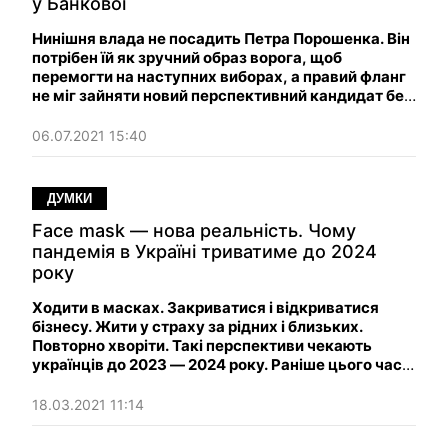
у Банкової
Нинішня влада не посадить Петра Порошенка. Він
потрібен їй як зручний образ ворога, щоб
перемогти на наступних виборах, а правий фланг
не міг зайняти новий перспективний кандидат без
негативного шлейфу й антирейтингу.
06.07.2021 15:40
ДУМКИ
Face mask — нова реальність. Чому
пандемія в Україні триватиме до 2024
року
Ходити в масках. Закриватися і відкриватися
бізнесу. Жити у страху за рідних і близьких.
Повторно хворіти. Такі перспективи чекають
українців до 2023 — 2024 року. Раніше цього часу
взяти пандемію коронавірусу під контроль не
вийде.
18.03.2021 11:14