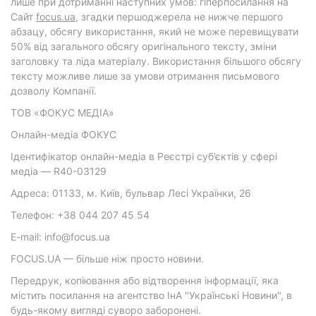
лише при дотриманні наступних умов: гіперпосилання на
Cайт
focus.ua
, згадки першоджерела не нижче першого
абзацу, обсягу використання, який не може перевищувати
50% від загального обсягу оригінального тексту, зміни
заголовку та ліда матеріалу. Використання більшого обсягу
тексту можливе лише за умови отримання письмового
дозволу Компанії.
ТОВ «ФОКУС МЕДІА»
Онлайн-медіа ФОКУС
Ідентифікатор онлайн-медіа в Реєстрі суб’єктів у сфері
медіа — R40-03129
Адреса: 01133, м. Київ, бульвар Лесі Українки, 26
Телефон: +38 044 207 45 54
E-mail: info@focus.ua
FOCUS.UA — більше ніж просто новини.
Передрук, копіювання або відтворення інформації, яка
містить посилання на агентство ІнА "Українські Новини", в
будь-якому вигляді суворо заборонені.