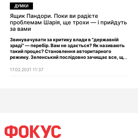
ДУМКИ
Ящик Пандори. Поки ви радієте
проблемам Шарія, ще трохи — і прийдуть
за вами
Звинувачувати за критику влади в "державній
зраді" — перебір. Вам не здається? Як називають
такий процес? Становлення авторитарного
режиму. Зеленський послідовно зачищає все, що
може перешкодити йому зійти на другий термін.
Поки ви радієте проблемам Шарія та
17.02.2021 11:37
Медведчука, ще трохи — і до вас прийдуть.