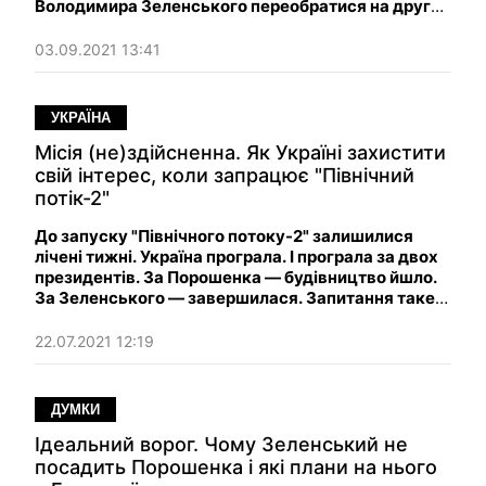
Володимира Зеленського переобратися на другий
термін.
03.09.2021 13:41
УКРАЇНА
Місія (не)здійсненна. Як Україні захистити
свій інтерес, коли запрацює "Північний
потік-2"
До запуску "Північного потоку-2" залишилися
лічені тижні. Україна програла. І програла за двох
президентів. За Порошенка — будівництво йшло.
За Зеленського — завершилася. Запитання таке:
що робити далі?
22.07.2021 12:19
ДУМКИ
Ідеальний ворог. Чому Зеленський не
посадить Порошенка і які плани на нього