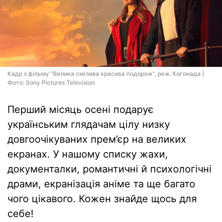
Кадр з фільму "Велика смілива красива подорож", реж. Когонада |
Фото: Sony Pictures Television
Перший місяць осені подарує
українським глядачам цілу низку
довгоочікуваних прем’єр на великих
екранах. У нашому списку жахи,
документалки, романтичні й психологічні
драми, екранізація аніме та ще багато
чого цікавого. Кожен знайде щось для
себе!