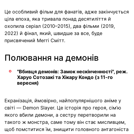
Це особливий фільм для фанатів, адже закінчується
ціла епоха, яка тривала понад десятиліття й
охопила серіал (2010–2015), два фільми (2019,
2022) й фінал, який, швидше за все, буде
присвячений Меггі Смітт.
Полювання на демонів
"Вбивця демонів: Замок нескінченності", реж.
Харуо Сотозакі та Хікару Кондо (з 11-го
вересня)
Екранізація, ймовірно, найпопулярнішого аніме у
світі — Demon Slayer. Це історія про героя, сім’ю
якого вбили демони, а сестру перетворили на
такого ж монстра, саме тому він стає мисливцем,
щоб помститися їм, знищити головного антагоніста