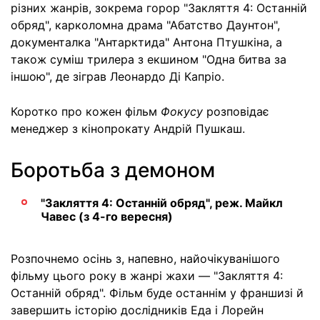
різних жанрів, зокрема горор "Закляття 4: Останній
обряд", карколомна драма "Абатство Даунтон",
документалка "Антарктида" Антона Птушкіна, а
також суміш трилера з екшином "Одна битва за
іншою", де зіграв Леонардо Ді Капріо.
Коротко про кожен фільм
Фокусу
розповідає
менеджер з кінопрокату Андрій Пушкаш.
Боротьба з демоном
"Закляття 4: Останній обряд", реж. Майкл
Чавес (з 4-го вересня)
Розпочнемо осінь з, напевно, найочікуванішого
фільму цього року в жанрі жахи — "Закляття 4:
Останній обряд". Фільм буде останнім у франшизі й
завершить історію дослідників Еда і Лорейн