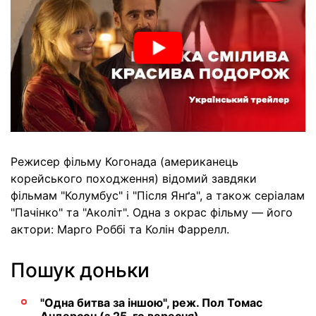
Режисер фільму Когонада (американець
корейського походження) відомий завдяки
фільмам "Колумбус" і "Після Янґа", а також серіалам
"Пачінко" та "Аколіт". Одна з окрас фільму — його
актори: Марго Роббі та Колін Фаррелл.
Пошук доньки
"Одна битва за іншою", реж. Пол Томас
Андерсон (з 25-го вересня)