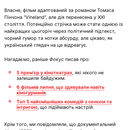
Власне, фільм адаптований за романом Томаса
Пінчона "Vineland", але дія перенесена у XXI
століття. Потенційно стрічка може стати однією із
найкращих цьогоріч через політичний підтекст,
чорний гумор та нотки абсурду, але цікаво, як
український глядач на це відреагує.
Нагадаємо, раніше
Фокус
писав про:
5 прем'єр у кінотеатрах
, які нікого не
залишили байдужим.
6 фільмів липня, що здивували навіть
кіногурманів
.
Топ 5 найсмішніших комедій з сенсом та
інтригою
, що підіймають настрій.
Крім того, ми повідомляли, що документальний