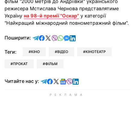
фільм "2000 метрів до Андріївки" українського
режисера Мстислава Чернова представлятиме
Україну
на 98-й премії "Оскар"
у категорії
"Найкращий міжнародний повнометражний фільм".
відправити у Telegram
поділитись у Facebook
поділитись у X
відправити у Viber
відправити у Whatsapp
відправити у Messenger
відправити у LinkedIn
Поширити:
Теги:
КІНО
ВІДЕО
КІНОТЕАТР
ПРОКАТ
ФІЛЬМ
Читайте у Telegram
Читайте у Facebook
Читайте у X
Читайте у Google news
Читайте у Viber
Читайте у LinkedIn
Читайте нас у: