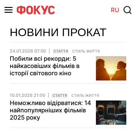
RU
НОВИНИ ПРОКАТ
24.01.2026 07:00
СТАТТЯ
СТИЛЬ ЖИТТЯ
Побили всі рекорди: 5
найкасовіших фільмів в
історії світового кіно
10.01.2026 21:00
СТАТТЯ
СТИЛЬ ЖИТТЯ
Неможливо відірватися: 14
найпопулярніших фільмів
2025 року