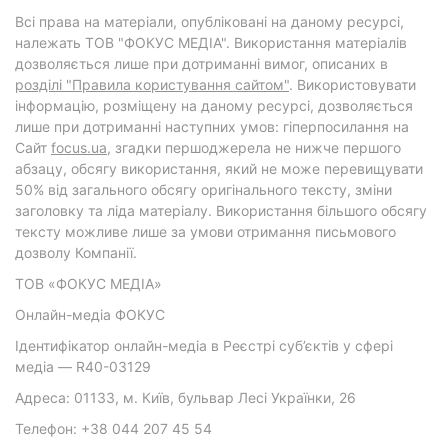
Всі права на матеріали, опубліковані на даному ресурсі,
належать ТОВ "ФОКУС МЕДІА". Використання матеріалів
дозволяється лише при дотриманні вимог, описаних в
розділі "Правила користування сайтом"
. Використовувати
інформацію, розміщену на даному ресурсі, дозволяється
лише при дотриманні наступних умов: гіперпосилання на
Cайт
focus.ua
, згадки першоджерела не нижче першого
абзацу, обсягу використання, який не може перевищувати
50% від загального обсягу оригінального тексту, зміни
заголовку та ліда матеріалу. Використання більшого обсягу
тексту можливе лише за умови отримання письмового
дозволу Компанії.
ТОВ «ФОКУС МЕДІА»
Онлайн-медіа ФОКУС
Ідентифікатор онлайн-медіа в Реєстрі суб’єктів у сфері
медіа — R40-03129
Адреса: 01133, м. Київ, бульвар Лесі Українки, 26
Телефон: +38 044 207 45 54