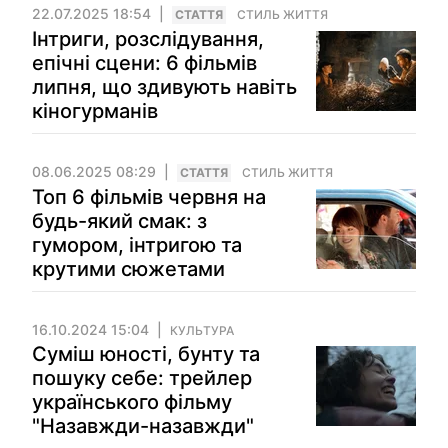
22.07.2025 18:54
СТАТТЯ
СТИЛЬ ЖИТТЯ
Інтриги, розслідування,
епічні сцени: 6 фільмів
липня, що здивують навіть
кіногурманів
08.06.2025 08:29
СТАТТЯ
СТИЛЬ ЖИТТЯ
Топ 6 фільмів червня на
будь-який смак: з
гумором, інтригою та
крутими сюжетами
16.10.2024 15:04
КУЛЬТУРА
Суміш юності, бунту та
пошуку себе: трейлер
українського фільму
"Назавжди-назавжди"