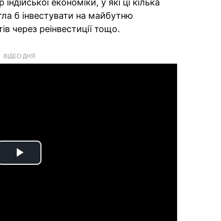
 індійської економіки, у які ці кілька
огла б інвестувати на майбутню
в через реінвестиції тощо.
ВІДЕО ДНЯ
Play
Video