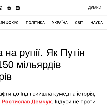
ДУМКИ
ИЙ ФОКУС
ПОЛІТИКА
УКРАЇНА
СВІТ
НАУКА
ДІДЖИТАЛ
АВТО
СВІТФАН
КУ
на рупії. Як Путін
 150 мільярдів
рів
фти до Індії вийшла кумедна історія,
к
Ростислав Демчук
. Індуси не проти