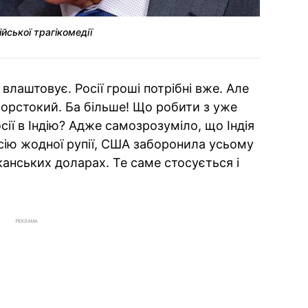
ійської трагікомедії
 влаштовує. Росії гроші потрібні вже. Але
орстокий. Ба більше! Що робити з yже
ії в Індію? Адже самозрозуміло, що Індія
сію жодної рупії, США заборонила усьому
канських доларах. Те саме стосується і
РЕКЛАМА