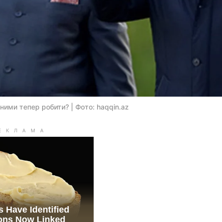
з ними тепер робити? | Фото: haqqin.az