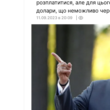
розплатитися, але для цього
долари, що неможливо через
11.09.2023 в 20:09
0