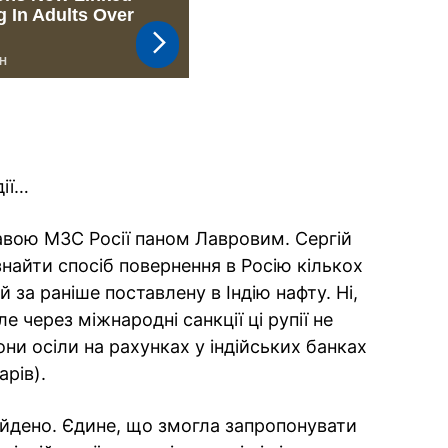
дії…
лавою МЗС Росії паном Лавровим. Сергій
найти спосіб повернення в Росію кількox
й за раніше поставлену в Індію нафту. Ні,
е через міжнародні санкції ці рупії не
ни осіли на рахунках у індійських банках
арів).
 знайдено. Єдине, що змогла запропонувати