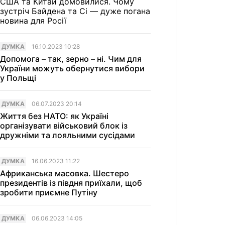
США та Китай домовилися. Чому
зустріч Байдена та Сі — дуже погана
новина для Росії
ДУМКА
16.10.2023 10:28
Допомога – так, зерно – ні. Чим для
України можуть обернутися вибори
у Польщі
ДУМКА
06.07.2023 20:14
Життя без НАТО: як Україні
організувати військовий блок із
дружніми та лояльними сусідами
ДУМКА
16.06.2023 11:22
Африканська масовка. Шестеро
президентів із півдня приїхали, щоб
зробити приємне Путіну
ДУМКА
06.06.2023 14:05