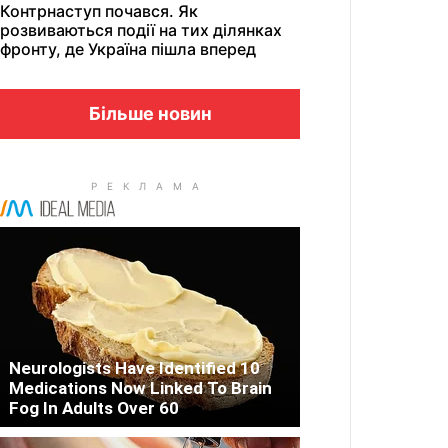
Контрнаступ почався. Як
розвиваються події на тих ділянках
фронту, де Україна пішла вперед
Більше новин
Neurologists Have Identified 10
Medications Now Linked To Brain
Fog In Adults Over 60