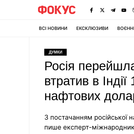
ВСІ НОВИНИ
ЕКСКЛЮЗИВИ
ВОЄНН
ДУМКИ
Росія перейшла 
втратив в Індії
нафтових дола
З постачанням російської на
пише експерт-мiжнародни