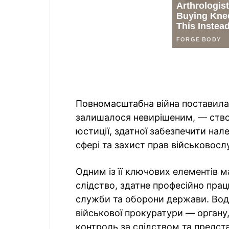
Повномасштабна війна поставила 
залишалося невирішеним, — створ
юстиції, здатної забезпечити нал
сфері та захист прав військовосл
Одним із її ключових елементів м
слідство, здатне професійно прац
служби та оборони держави. Вод
військової прокуратури — органу
контроль за слідством та предс