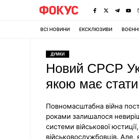
ВСІ НОВИНИ
ЕКСКЛЮЗИВИ
ВОЄНН
ДУМКИ
Новий СРСР Укр
якою має стати
Повномасштабна війна пост
роками залишалося невирі
системи військової юстиції
військовослужбовців. Але, 