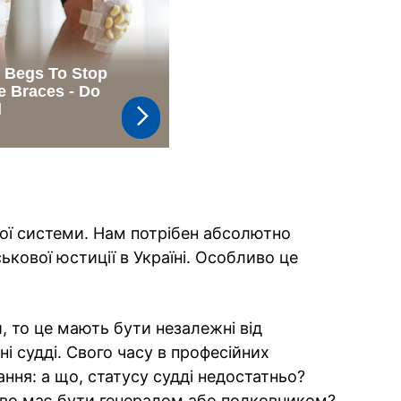
рої системи. Нам потрібен абсолютно
ькової юстиції в Україні. Особливо це
, то це мають бути незалежні від
ні судді. Свого часу в професійних
ання: а що, статусу судді недостатньо?
ово має бути генералом або полковником?