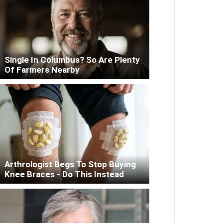
Single In Columbus? So Are Plenty
Of Farmers Nearby
Arthrologist Begs To Stop Buying
Knee Braces - Do This Instead