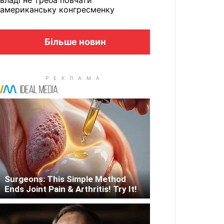
владі не треба повчати
американську конгресменку
Більше новин
Surgeons: This Simple Method
Ends Joint Pain & Arthritis! Try It!