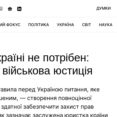
ДУМКИ
ИЙ ФОКУС
ПОЛІТИКА
УКРАЇНА
СВІТ
НАУКА
ДІДЖИТАЛ
АВТО
СВІТФАН
КУ
аїні не потрібен:
 військова юстиція
авила перед Україною питання, яке
шеним, — створення повноцінної
, здатної забезпечити захист прав
як зазначає заслужена юристка країни