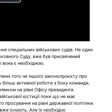
Play
Video
ння спеціальних військових судів. Не один
рховного Суду, вже був присвячений
і вона є необхідною.
ленні того чи іншого законопроєкту про
ь більш активної роботи з боку команди,
ямком на рівні Офісу президента.
ійськової юстиції поки що не має
о просування на рівні державної політики.
вже існують. Але їх необхідно