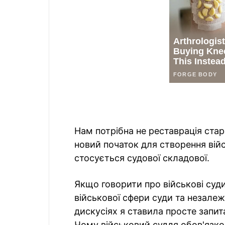
Нам потрібна не реставрація ста
новий початок для створення війс
стосується судової складової.
Якщо говорити про військові суди
військової сфери суди та незалеж
дискусіях я ставила просте запит
Чому військовий суддя обов'язк