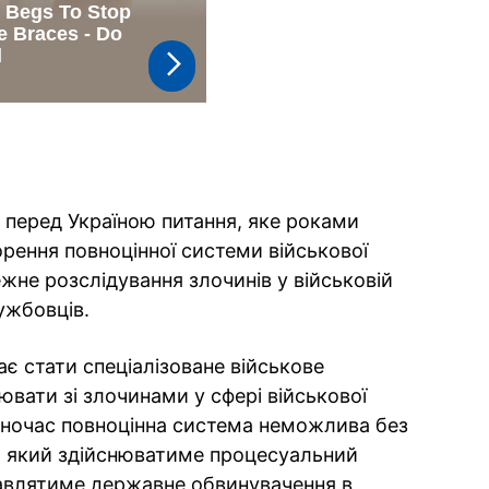
перед Україною питання, яке роками
ення повноцінної системи військової
ежне розслідування злочинів у військовій
ужбовців.
ає стати спеціалізоване військове
ювати зі злочинами у сфері військової
ночас повноцінна система неможлива без
, який здійснюватиме процесуальний
тавлятиме державне обвинувачення в