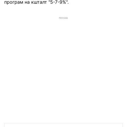
програм на кшталт "5-7-9%".
РЕКЛАМА