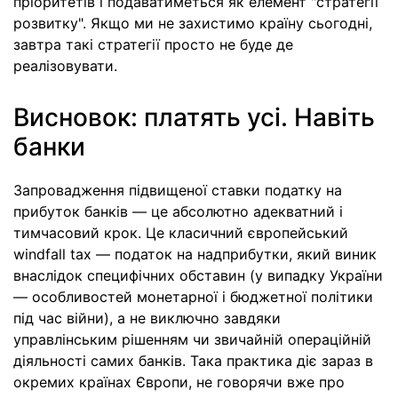
пріоритетів і подаватиметься як елемент "стратегії
розвитку". Якщо ми не захистимо країну сьогодні,
завтра такі стратегії просто не буде де
реалізовувати.
Висновок: платять усі. Навіть
банки
Запровадження підвищеної ставки податку на
прибуток банків — це абсолютно адекватний і
тимчасовий крок. Це класичний європейський
windfall tax — податок на надприбутки, який виник
внаслідок специфічних обставин (у випадку України
— особливостей монетарної і бюджетної політики
під час війни), а не виключно завдяки
управлінським рішенням чи звичайній операційній
діяльності самих банків. Така практика діє зараз в
окремих країнах Європи, не говорячи вже про