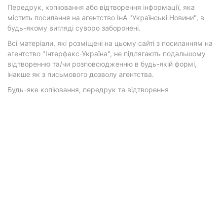
Передрук, копіювання або відтворення інформації, яка
містить посилання на агентство ІнА "Українські Новини", в
будь-якому вигляді суворо заборонені.
Всі матеріали, які розміщені на цьому сайті з посиланням на
агентство "Інтерфакс-Україна", не підлягають подальшому
відтворенню та/чи розповсюдженню в будь-якій формі,
інакше як з письмового дозволу агентства.
Будь-яке копіювання, передрук та відтворення
фотографічних творів та/або аудіовізуальних творів
правовласника Getty Images — суворо забороняється.
Матеріали з плашками "Р", "Новини партнерів", "Новини
компаній", "Новини партій", "Інновації", "Позиція",
"Спецпроект за підтримки" публікуються на комерційній
основі.
© 2026 Фокус. Всі права захищені.
Політика конфіденційності
•
Контакти