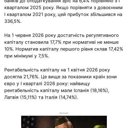
банків до оподаткування зріс на 6,4% порівняно з І
кварталом 2025 року. Якщо порівняти з довоєнним
І кварталом 2021 року, цей прибуток збільшився на
336,5%.
На 1 червня 2026 року достатність регулятивного
капіталу становила 17,7% при нормативі не менше
10%. Норматив капіталу першого рівня склав 17,42%
при мінімумі у 7,5%.
Рентабельність капіталу на 1 квітня 2026 року
досягла 21,76%. Це вище за показники країн зони
євро у І кварталі 2026 року: найвищу
рентабельність капіталу мали Іспанія (18,16%),
Латвія (15,11%) та Італія (14,74%).
РЕКЛАМА