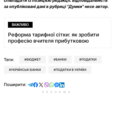
співпадати із позицією редакції. Відповідальність
за опубліковані дані в рубриці "Думки" несе автор.
ВАЖЛИВО
Реформа тарифної сітки: як зробити
професію вчителя прибутковою
Теги:
БЮДЖЕТ
БАНКИ
ПОДАТКИ
УКРАЇНСЬКІ БАНКИ
ПОДАТКИ В УКРАЇНІ
відправити у Telegram
поділитись у Facebook
поділитись у X
відправити у Viber
відправити у Whatsapp
відправити у Messenger
відправити у LinkedIn
Поширити: