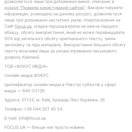
дозволяється лише при дотриманні вимог, описаних в
розділі "Правила користування сайтом"
. Використовувати
інформацію, розміщену на даному ресурсі, дозволяється
лише при дотриманні наступних умов: гіперпосилання на
Cайт
focus.ua
, згадки першоджерела не нижче першого
абзацу, обсягу використання, який не може перевищувати
50% від загального обсягу оригінального тексту, зміни
заголовку та ліда матеріалу. Використання більшого обсягу
тексту можливе лише за умови отримання письмового
дозволу Компанії.
ТОВ «ФОКУС МЕДІА»
Онлайн-медіа ФОКУС
Ідентифікатор онлайн-медіа в Реєстрі суб’єктів у сфері
медіа — R40-03129
Адреса: 01133, м. Київ, бульвар Лесі Українки, 26
Телефон: +38 044 207 45 54
E-mail: info@focus.ua
FOCUS.UA — більше ніж просто новини.