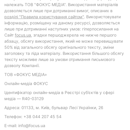
належать ТОВ "ФОКУС МЕДІА". Використання матеріалів
дозволяється лише при дотриманні вимог, описаних в
розділі "Правила користування сайтом"
. Використовувати
інформацію, розміщену на даному ресурсі, дозволяється
лише при дотриманні наступних умов: гіперпосилання на
Cайт
focus.ua
, згадки першоджерела не нижче першого
абзацу, обсягу використання, який не може перевищувати
50% від загального обсягу оригінального тексту, зміни
заголовку та ліда матеріалу. Використання більшого обсягу
тексту можливе лише за умови отримання письмового
дозволу Компанії.
ТОВ «ФОКУС МЕДІА»
Онлайн-медіа ФОКУС
Ідентифікатор онлайн-медіа в Реєстрі суб’єктів у сфері
медіа — R40-03129
Адреса: 01133, м. Київ, бульвар Лесі Українки, 26
Телефон: +38 044 207 45 54
E-mail: info@focus.ua