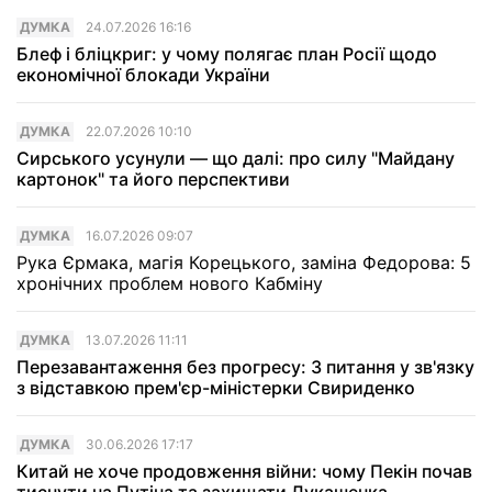
ДУМКА
24.07.2026 16:16
Блеф і бліцкриг: у чому полягає план Росії щодо
економічної блокади України
ДУМКА
22.07.2026 10:10
Сирського усунули — що далі: про силу "Майдану
картонок" та його перспективи
ДУМКА
16.07.2026 09:07
Рука Єрмака, магія Корецького, заміна Федорова: 5
хронічних проблем нового Кабміну
ДУМКА
13.07.2026 11:11
Перезавантаження без прогресу: 3 питання у зв'язку
з відставкою прем'єр-міністерки Свириденко
ДУМКА
30.06.2026 17:17
Китай не хоче продовження війни: чому Пекін почав