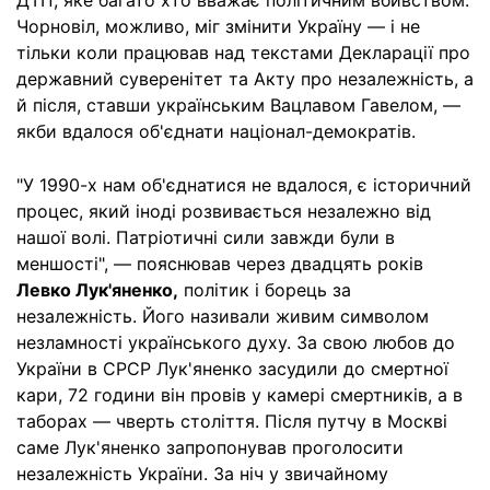
Чорновіл, можливо, міг змінити Україну — і не
тільки коли працював над текстами Декларації про
державний суверенітет та Акту про незалежність, а
й після, ставши українським Вацлавом Гавелом, —
якби вдалося об'єднати націонал-демократів.
"У 1990-х нам об'єднатися не вдалося, є історичний
процес, який іноді розвивається незалежно від
нашої волі. Патріотичні сили завжди були в
меншості", — пояснював через двадцять років
Левко Лук'яненко,
політик і борець за
незалежність. Його називали живим символом
незламності українського духу. За свою любов до
України в СРСР Лук'яненко засудили до смертної
кари, 72 години він провів у камері смертників, а в
таборах — чверть століття. Після путчу в Москві
саме Лук'яненко запропонував проголосити
незалежність України. За ніч у звичайному