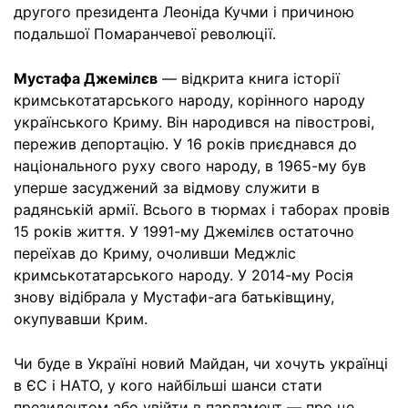
другого президента Леоніда Кучми і причиною
подальшої Помаранчевої революції.
Мустафа Джемілєв
— відкрита книга історії
кримськотатарського народу, корінного народу
українського Криму. Він народився на півострові,
пережив депортацію. У 16 років приєднався до
національного руху свого народу, в 1965-му був
уперше засуджений за відмову служити в
радянській армії. Всього в тюрмах і таборах провів
15 років життя. У 1991-му Джемілєв остаточно
переїхав до Криму, очоливши Меджліс
кримськотатарського народу. У 2014-му Росія
знову відібрала у Мустафи-ага батьківщину,
окупувавши Крим.
Чи буде в Україні новий Майдан, чи хочуть українці
в ЄС і НАТО, у кого найбільші шанси стати
президентом або увійти в парламент — про це