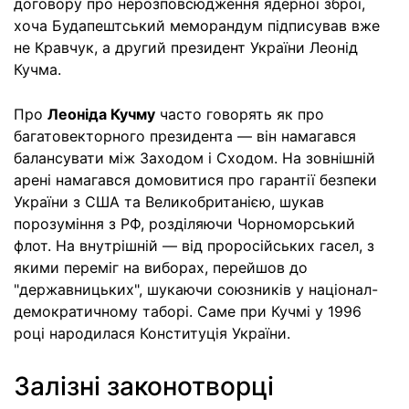
договору про нерозповсюдження ядерної зброї,
хоча Будапештський меморандум підписував вже
не Кравчук, а другий президент України Леонід
Кучма.
Про
Леоніда Кучму
часто говорять як про
багатовекторного президента — він намагався
балансувати між Заходом і Сходом. На зовнішній
арені намагався домовитися про гарантії безпеки
України з США та Великобританією, шукав
порозуміння з РФ, розділяючи Чорноморський
флот. На внутрішній — від проросійських гасел, з
якими переміг на виборах, перейшов до
"державницьких", шукаючи союзників у націонал-
демократичному таборі. Саме при Кучмі у 1996
році народилася Конституція України.
Залізні законотворці