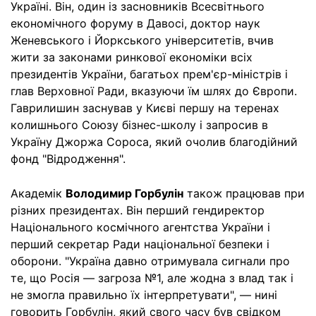
Україні. Він, один із засновників Всесвітнього
економічного форуму в Давосі, доктор наук
Женевського і Йоркського університетів, вчив
жити за законами ринкової економіки всіх
президентів України, багатьох прем'єр-міністрів і
глав Верховної Ради, вказуючи їм шлях до Європи.
Гаврилишин заснував у Києві першу на теренах
колишнього Союзу бізнес-школу і запросив в
Україну Джоржа Сороса, який очолив благодійний
фонд "Відродження".
Академік
Володимир Горбулін
також працював при
різних президентах. Він перший гендиректор
Національного космічного агентства України і
перший секретар Ради національної безпеки і
оборони. "Україна давно отримувала сигнали про
те, що Росія — загроза №1, але жодна з влад так і
не змогла правильно їх інтерпретувати", — нині
говорить Горбулін, який свого часу був свідком