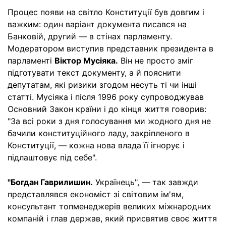
Процес появи на світло Конституції був довгим і
важким: один варіант документа писався на
Банковій, другий — в стінах парламенту.
Модератором виступив представник президента в
парламенті
Віктор Мусіяка.
Він не просто зміг
підготувати текст документу, а й пояснити
депутатам, які ризики згодом несуть ті чи інші
статті. Мусіяка і після 1996 року супроводжував
Основний Закон країни і до кінця життя говорив:
"За всі роки з дня голосування ми жодного дня не
бачили конституційного ладу, закріпленого в
Конституції, — кожна нова влада її ігнорує і
підлаштовує під себе".
"Богдан Гаврилишин.
Українець", — так завжди
представлявся економіст зі світовим ім'ям,
консультант топменеджерів великих міжнародних
компаній і глав держав, який присвятив своє життя