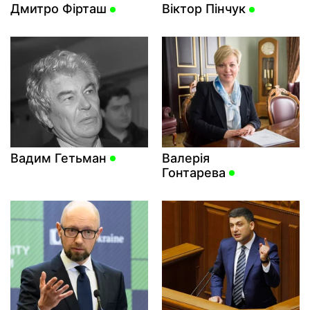
Дмитро Фірташ
Віктор Пінчук
Вадим Гетьман
Валерія
Гонтарева