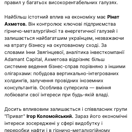
правил у багатьох високорентабельних галузях.
Найбільш істотний вплив на економіку має
Рінат
Ахметов.
Він контролює ключові підприємства
гірничо-металургійної та енергетичної галузей і
залишається найбагатшим українцем, незважаючи
на втрату бізнесу на окупованому сході. За
словами Інни Звягінцевої, аналітика інвесткомпанії
Adamant Capital, Ахметова відрізняє більш
системне ведення бізнес-справ порівняно з іншими
олігархами: побудова вертикально-інтегрованих
холдингів, залучення провідних іноземних
консультантів. Особлива суперсила — вміння
лобіювати свої інтереси при будь-якій владі.
Досить впливовим залишається і співвласник групи
"Приват"
Ігор Коломойський.
Зараз його економічні
інтереси зосереджені у сфері видобутку і
переробки нафти і в гірничо-металургійному