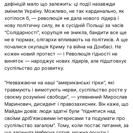
дефініцій мало що залежить: ці події назавжди
змінили Україну. Можливо, не так кардинально, як
хотілося б, — революція не дала нового лідера і
нову політичну силу, як в сусідній Польщі за часів
"Солідарності", корупція не зникла, бандити все ще
не в тюрмах, олігархи впливають на політиків. А ще
почалися окупація Криму та війна на Донбасі. Не
кожен новий протест — і Революція гідності не
виняток — народжує нових лідерів, але підштовхує
суспільство до розвитку.
"Незважаючи на наші "американські гірки", які
травмують і вимотують нерви, суспільство росте у
своєму розумінні свободи", — упевнений Мирослав
Маринович, дисидент і правозахисник. Він каже, що
Майдан довів: люди здатні були "піднятися над
своїми дріб'язковими інтересами та подумати про
суспільство загалом". Тому, коли постає питання, за
що загинула Небесна сотня, можна почути і