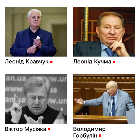
Леонід Кравчук
Леонід Кучма
Віктор Мусіяка
Володимир
Горбулін