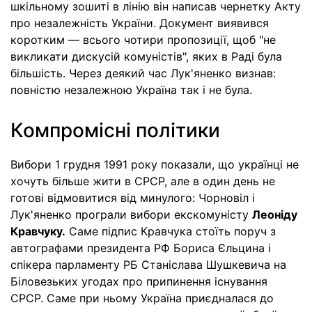
шкільному зошиті в лінію він написав чернетку Акту
про незалежність України. Документ виявився
коротким — всього чотири пропозиції, щоб "не
викликати дискусій комуністів", яких в Раді була
більшість. Через деякий час Лук'яненко визнав:
повністю незалежною Україна так і не була.
Компромісні політики
Вибори 1 грудня 1991 року показали, що українці не
хочуть більше жити в СРСР, але в один день не
готові відмовитися від минулого: Чорновіл і
Лук'яненко програли вибори екскомуністу
Леоніду
Кравчуку.
Саме підпис Кравчука стоїть поруч з
автографами президента РФ Бориса Єльцина і
спікера парламенту РБ Станіслава Шушкевича на
Біловезьких угодах про припинення існування
СРСР. Саме при ньому Україна приєдналася до