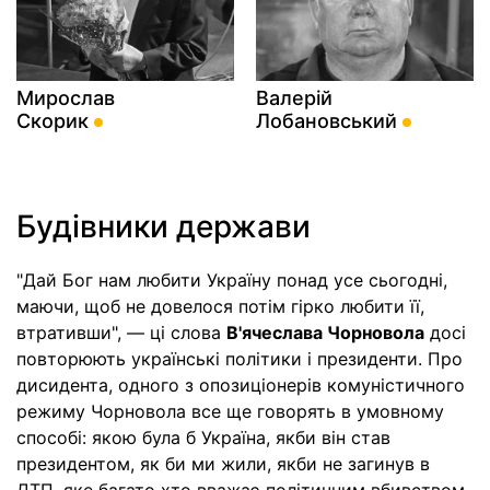
Мирослав
Валерій
Скорик
Лобановський
Будівники держави
"Дай Бог нам любити Україну понад усе сьогодні,
маючи, щоб не довелося потім гірко любити її,
втративши", — ці слова
В'ячеслава Чорновола
досі
повторюють українські політики і президенти. Про
дисидента, одного з опозиціонерів комуністичного
режиму Чорновола все ще говорять в умовному
способі: якою була б Україна, якби він став
президентом, як би ми жили, якби не загинув в
ДТП, яке багато хто вважає політичним вбивством.