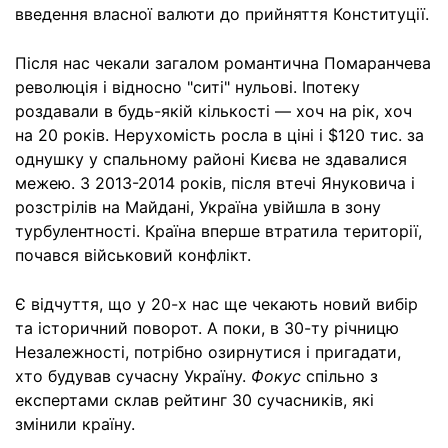
введення власної валюти до прийняття Конституції.
Після нас чекали загалом романтична Помаранчева
революція і відносно "ситі" нульові. Іпотеку
роздавали в будь-якій кількості — хоч на рік, хоч
на 20 років. Нерухомість росла в ціні і $120 тис. за
однушку у спальному районі Києва не здавалися
межею. З 2013-2014 років, після втечі Януковича і
розстрілів на Майдані, Україна увійшла в зону
турбулентності. Країна вперше втратила території,
почався військовий конфлікт.
Є відчуття, що у 20-х нас ще чекають новий вибір
та історичний поворот. А поки, в 30-ту річницю
Незалежності, потрібно озирнутися і пригадати,
хто будував сучасну Україну.
Фокус
спільно з
експертами склав рейтинг 30 сучасників, які
змінили країну.