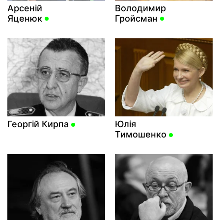
Арсеній
Володимир
Яценюк
Гройсман
Георгій Кирпа
Юлія
Тимошенко