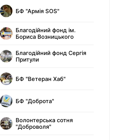
БФ "Армія SOS"
БФ "Кол
Благодійний фонд ім.
БФ "КОЛ
Бориса Возницького
Благодійний фонд Сергія
ГО "Кри
Притули
БФ "Лог
БФ "Ветеран Хаб"
допомог
ООС"
БФ "Доброта"
ГО "Міс
Допомог
Волонтерська сотня
"Доброволя"
БФ "Ми з