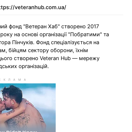
ttps://veteranhub.com.ua/
ний фонд "Ветеран Хаб" створено 2017
року на основі організації "Побратими" та
тора Пінчуків. Фонд спеціалізується на
м, бійцям сектору оборони, їхнім
цього створено Veteran Hub — мережу
дських організацій.