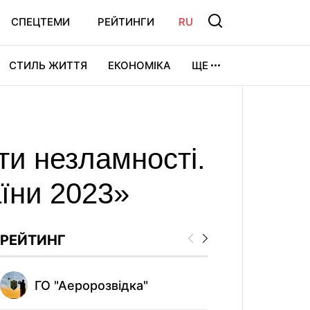
СПЕЦТЕМИ
РЕЙТИНГИ
RU
СТИЛЬ ЖИТТЯ
ЕКОНОМІКА
ЩЕ
ЛЬТУРА
ВІДЕОІГРИ
СПОРТ
ти незламності.
аїни 2023»
РЕЙТИНГ
Всеукраї
ГО "Аеророзвідка"
Добра"