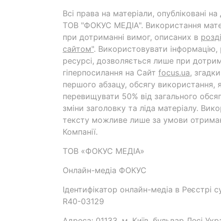
Всі права на матеріали, опубліковані н
ТОВ "ФОКУС МЕДІА". Використання мате
при дотриманні вимог, описаних в
розд
сайтом"
. Використовувати інформацію,
ресурсі, дозволяється лише при дотрим
гіперпосилання на Cайт
focus.ua
, згадк
першого абзацу, обсягу використання, 
перевищувати 50% від загального обсяг
зміни заголовку та ліда матеріалу. Вик
тексту можливе лише за умови отрима
Компанії.
ТОВ «ФОКУС МЕДІА»
Онлайн-медіа ФОКУС
Ідентифікатор онлайн-медіа в Реєстрі су
R40-03129
Адреса: 01133, м. Київ, бульвар Лесі Укр