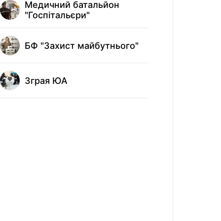
Медичний батальйон
"Госпітальєри"
Молодіж
"Пласт"
БФ "Захист майбутнього"
ГО "Мот
Зграя ЮА
БФ "Пов