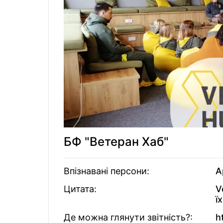
БФ "Ветеран Хаб"
Впізнавані персони:
А
Цитата:
V
ї
Де можна глянути звітність?:
h