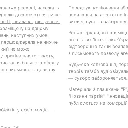
а даному ресурсі, належать
Передрук, копіювання або
ріалів дозволяється лише
посилання на агентство Ін
ілі "Правила користування
вигляді суворо заборонені
 розміщену на даному
Всі матеріали, які розміщ
анні наступних умов:
агентство "Інтерфакс-Укр
и першоджерела не нижче
відтворенню та/чи розпов
який не може
з письмового дозволу аге
у оригінального тексту,
ористання більшого обсягу
Будь-яке копіювання, пер
ння письмового дозволу
творів та/або аудіовізуал
— суворо забороняється.
Матеріали з плашками "Р",
"Новини партій", "Інноваці
публікуються на комерційн
б’єктів у сфері медіа —
аїнки, 26