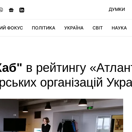
ДУМКИ
ИЙ ФОКУС
ПОЛІТИКА
УКРАЇНА
СВІТ
НАУКА
ДІДЖИТАЛ
АВТО
СВІТФАН
КУ
Хаб"
в рейтингу «Атлан
рських організацій Укр