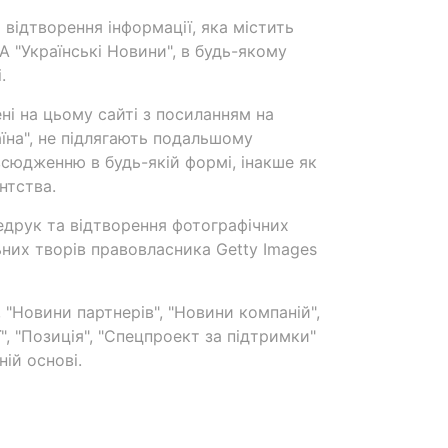
 відтворення інформації, яка містить
А "Українські Новини", в будь-якому
.
ені на цьому сайті з посиланням на
аїна", не підлягають подальшому
сюдженню в будь-якій формі, інакше як
нтства.
едрук та відтворення фотографічних
ьних творів правовласника Getty Images
 "Новини партнерів", "Новини компаній",
ї", "Позиція", "Спецпроект за підтримки"
ій основі.