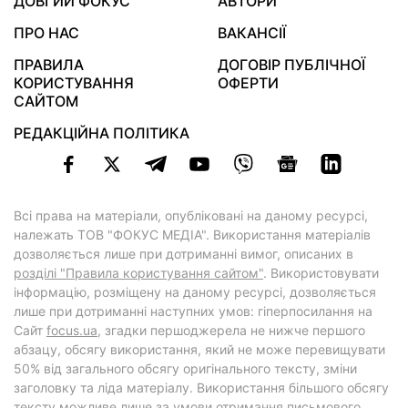
ДОВГИЙ ФОКУС
АВТОРИ
ПРО НАС
ВАКАНСІЇ
ПРАВИЛА
ДОГОВІР ПУБЛІЧНОЇ
КОРИСТУВАННЯ
ОФЕРТИ
САЙТОМ
РЕДАКЦІЙНА ПОЛІТИКА
Всі права на матеріали, опубліковані на даному ресурсі,
належать ТОВ "ФОКУС МЕДІА". Використання матеріалів
дозволяється лише при дотриманні вимог, описаних в
розділі "Правила користування сайтом"
. Використовувати
інформацію, розміщену на даному ресурсі, дозволяється
лише при дотриманні наступних умов: гіперпосилання на
Cайт
focus.ua
, згадки першоджерела не нижче першого
абзацу, обсягу використання, який не може перевищувати
50% від загального обсягу оригінального тексту, зміни
заголовку та ліда матеріалу. Використання більшого обсягу
тексту можливе лише за умови отримання письмового