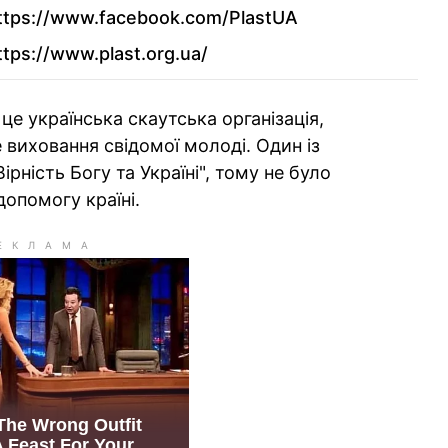
"Доброволя"
ttps://www.facebook.com/PlastUA
ttps://www.plast.org.ua/
Медичний батальйон
"Госпітальєри"
це українська скаутська організація,
БФ "Захист майбутнього"
е виховання свідомої молоді. Один із
рність Богу та Україні", тому не було
допомогу країні.
Зграя ЮА