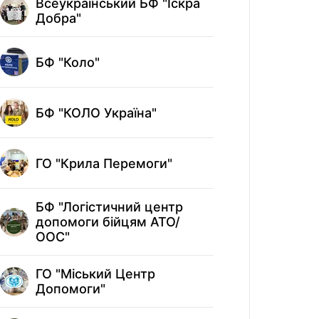
Всеукраїнський БФ "Іскра
БФ "Соло
Добра"
Центр в
БФ "Коло"
“Волонт
БФ "КОЛО Україна"
БФ "Янго
ГО "Крила Перемоги"
KSE Fou
БФ "Логістичний центр
United2
допомоги бійцям АТО/
ООС"
ГО "Міський Центр
Допомоги"