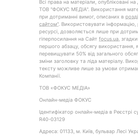
Всі права на матеріали, опубліковані н
ТОВ "ФОКУС МЕДІА". Використання мате
при дотриманні вимог, описаних в
розд
сайтом"
. Використовувати інформацію,
ресурсі, дозволяється лише при дотрим
гіперпосилання на Cайт
focus.ua
, згадк
першого абзацу, обсягу використання, 
перевищувати 50% від загального обсяг
зміни заголовку та ліда матеріалу. Вик
тексту можливе лише за умови отрима
Компанії.
ТОВ «ФОКУС МЕДІА»
Онлайн-медіа ФОКУС
Ідентифікатор онлайн-медіа в Реєстрі су
R40-03129
Адреса: 01133, м. Київ, бульвар Лесі Укр