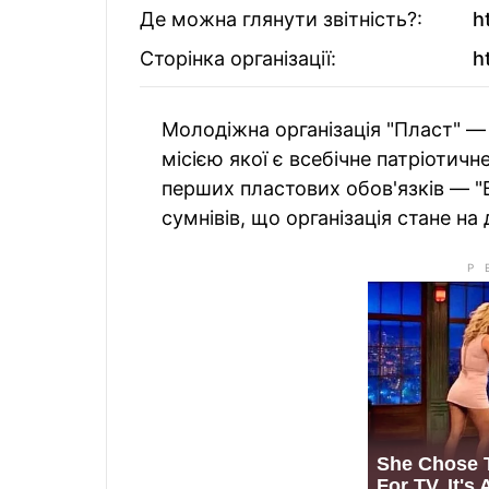
Де можна глянути звітність?:
h
Сторінка організації:
h
Молодіжна організація "Пласт" — 
місією якої є всебічне патріотичн
перших пластових обов'язків — "Ві
сумнівів, що організація стане на 