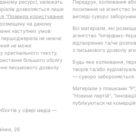
а даному ресурсі, належать
Передрук, копіювання або
ріалів дозволяється лише
посилання на агентство Ін
ілі "Правила користування
вигляді суворо заборонені
 розміщену на даному
Всі матеріали, які розміщ
анні наступних умов:
агентство "Інтерфакс-Укр
и першоджерела не нижче
відтворенню та/чи розпов
який не може
з письмового дозволу аге
у оригінального тексту,
ористання більшого обсягу
Будь-яке копіювання, пер
ння письмового дозволу
творів та/або аудіовізуал
— суворо забороняється.
Матеріали з плашками "Р",
"Новини партій", "Інноваці
публікуються на комерційн
б’єктів у сфері медіа —
аїнки, 26