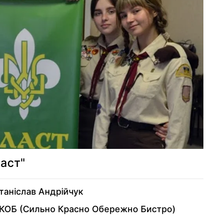
ГО "Аеророзвідка"
БФ "Армія SOS"
Благодійний фонд ім.
Бориса Возницького
Благодійний фонд Сергія
Притули
БФ "Ветеран Хаб"
ласт"
БФ "Доброта"
таніслав Андрійчук
КОБ (Сильно Красно Обережно Бистро)
Волонтерська сотня