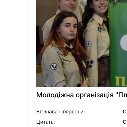
Молодіжна організація "П
Впізнавані персони:
С
Цитата:
С