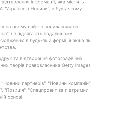
 відтворення інформації, яка містить
А "Українські Новини", в будь-якому
.
ені на цьому сайті з посиланням на
аїна", не підлягають подальшому
сюдженню в будь-якій формі, інакше як
нтства.
едрук та відтворення фотографічних
ьних творів правовласника Getty Images
 "Новини партнерів", "Новини компаній",
ї", "Позиція", "Спецпроект за підтримки"
ій основі.