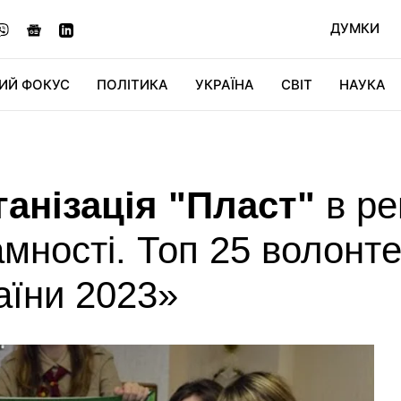
ДУМКИ
ИЙ ФОКУС
ПОЛІТИКА
УКРАЇНА
СВІТ
НАУКА
ДІДЖИТАЛ
АВТО
СВІТФАН
КУ
анізація "Пласт"
в ре
мності. Топ 25 волонт
аїни 2023»