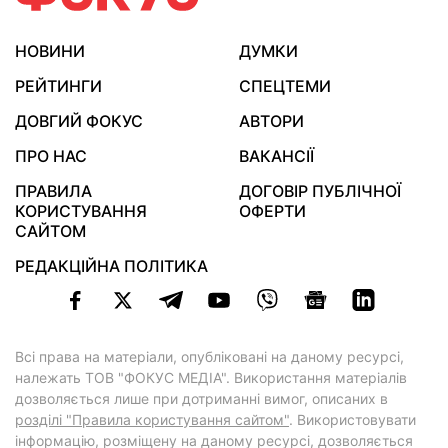
НОВИНИ
ДУМКИ
РЕЙТИНГИ
СПЕЦТЕМИ
ДОВГИЙ ФОКУС
АВТОРИ
ПРО НАС
ВАКАНСІЇ
ПРАВИЛА
ДОГОВІР ПУБЛІЧНОЇ
КОРИСТУВАННЯ
ОФЕРТИ
САЙТОМ
РЕДАКЦІЙНА ПОЛІТИКА
Всі права на матеріали, опубліковані на даному ресурсі,
належать ТОВ "ФОКУС МЕДІА". Використання матеріалів
дозволяється лише при дотриманні вимог, описаних в
розділі "Правила користування сайтом"
. Використовувати
інформацію, розміщену на даному ресурсі, дозволяється