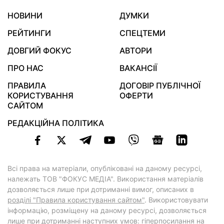
НОВИНИ
ДУМКИ
РЕЙТИНГИ
СПЕЦТЕМИ
ДОВГИЙ ФОКУС
АВТОРИ
ПРО НАС
ВАКАНСІЇ
ПРАВИЛА
ДОГОВІР ПУБЛІЧНОЇ
КОРИСТУВАННЯ
ОФЕРТИ
САЙТОМ
РЕДАКЦІЙНА ПОЛІТИКА
Всі права на матеріали, опубліковані на даному ресурсі,
належать ТОВ "ФОКУС МЕДІА". Використання матеріалів
дозволяється лише при дотриманні вимог, описаних в
розділі "Правила користування сайтом"
. Використовувати
інформацію, розміщену на даному ресурсі, дозволяється
лише при дотриманні наступних умов: гіперпосилання на