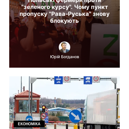
Польські фермери проти
"зеленого курсу". Чому пункт
пропуску "Рава-Руська" знову
блокують
Юрiй Богданов
ЕКОНОМІКА