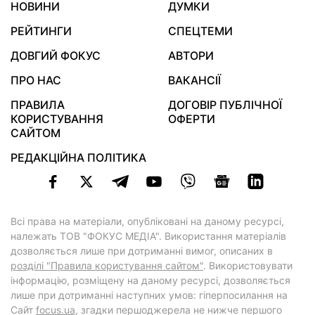
НОВИНИ
ДУМКИ
РЕЙТИНГИ
СПЕЦТЕМИ
ДОВГИЙ ФОКУС
АВТОРИ
ПРО НАС
ВАКАНСІЇ
ПРАВИЛА
ДОГОВІР ПУБЛІЧНОЇ
КОРИСТУВАННЯ
ОФЕРТИ
САЙТОМ
РЕДАКЦІЙНА ПОЛІТИКА
Всі права на матеріали, опубліковані на даному ресурсі,
належать ТОВ "ФОКУС МЕДІА". Використання матеріалів
дозволяється лише при дотриманні вимог, описаних в
розділі "Правила користування сайтом"
. Використовувати
інформацію, розміщену на даному ресурсі, дозволяється
лише при дотриманні наступних умов: гіперпосилання на
Cайт
focus.ua
, згадки першоджерела не нижче першого