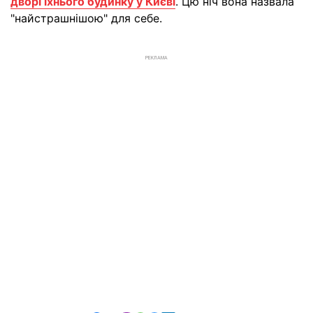
дворі їхнього будинку у Києві
. Цю ніч вона назвала
"найстрашнішою" для себе.
РЕКЛАМА