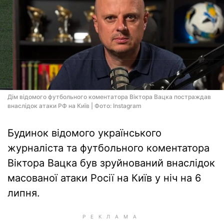
Дім відомого футбольного коментатора Віктора Вацка постраждав
внаслідок атаки РФ на Київ | Фото: Instagram
Будинок відомого українського
журналіста та футбольного коментатора
Віктора Вацка був зруйнований внаслідок
масованої атаки Росії на Київ у ніч на 6
липня.