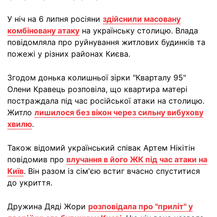
У ніч на 6 липня росіяни
здійснили масовану
комбіновану атаку
на українську столицю. Влада
повідомляла про руйнування житлових будинків та
пожежі у різних районах Києва.
Згодом донька колишньої зірки "Кварталу 95"
Олени Кравець розповіла, що квартира матері
постраждала під час російської атаки на столицю.
Житло
лишилося без вікон через сильну вибухову
хвилю
.
Також відомий український співак Артем Нікітін
повідомив про
влучання в його ЖК під час атаки на
Київ
. Він разом із сім'єю встиг вчасно спуститися
до укриття.
Дружина Дяді Жори
розповідала про "приліт" у