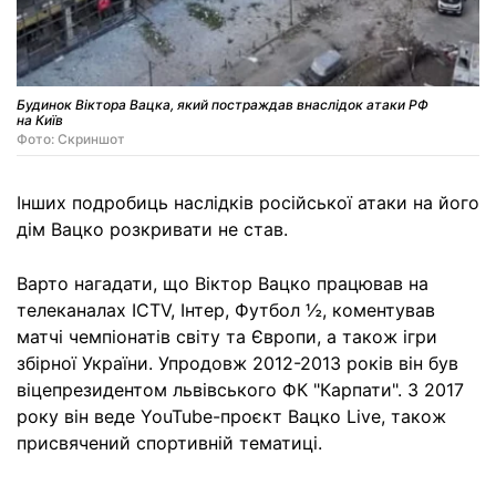
Будинок Віктора Вацка, який постраждав внаслідок атаки РФ
на Київ
Фото: Скриншот
Інших подробиць наслідків російської атаки на його
дім Вацко розкривати не став.
Варто нагадати, що Віктор Вацко працював на
телеканалах ICTV, Інтер, Футбол ½, коментував
матчі чемпіонатів світу та Європи, а також ігри
збірної України. Упродовж 2012-2013 років він був
віцепрезидентом львівського ФК "Карпати". З 2017
року він веде YouTube-проєкт Вацко Live, також
присвячений спортивній тематиці.