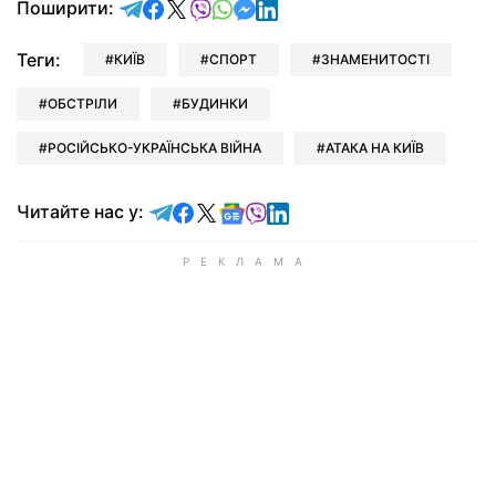
відправити у Telegram
поділитись у Facebook
поділитись у X
відправити у Viber
відправити у Whatsapp
відправити у Messenger
відправити у LinkedIn
Поширити:
Теги:
КИЇВ
СПОРТ
ЗНАМЕНИТОСТІ
ОБСТРІЛИ
БУДИНКИ
РОСІЙСЬКО-УКРАЇНСЬКА ВІЙНА
АТАКА НА КИЇВ
Читайте у Telegram
Читайте у Facebook
Читайте у X
Читайте у Google news
Читайте у Viber
Читайте у LinkedIn
Читайте нас у: