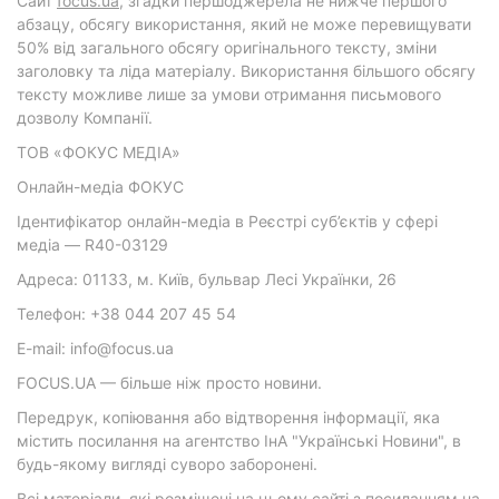
Cайт
focus.ua
, згадки першоджерела не нижче першого
абзацу, обсягу використання, який не може перевищувати
50% від загального обсягу оригінального тексту, зміни
заголовку та ліда матеріалу. Використання більшого обсягу
тексту можливе лише за умови отримання письмового
дозволу Компанії.
ТОВ «ФОКУС МЕДІА»
Онлайн-медіа ФОКУС
Ідентифікатор онлайн-медіа в Реєстрі суб’єктів у сфері
медіа — R40-03129
Адреса: 01133, м. Київ, бульвар Лесі Українки, 26
Телефон: +38 044 207 45 54
E-mail: info@focus.ua
FOCUS.UA — більше ніж просто новини.
Передрук, копіювання або відтворення інформації, яка
містить посилання на агентство ІнА "Українські Новини", в
будь-якому вигляді суворо заборонені.
Всі матеріали, які розміщені на цьому сайті з посиланням на