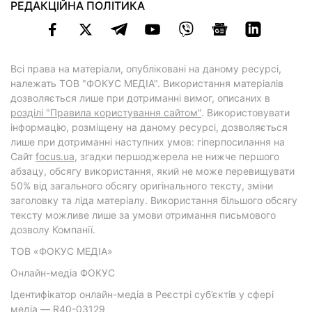
РЕДАКЦІЙНА ПОЛІТИКА
Всі права на матеріали, опубліковані на даному ресурсі,
належать ТОВ "ФОКУС МЕДІА". Використання матеріалів
дозволяється лише при дотриманні вимог, описаних в
розділі "Правила користування сайтом"
. Використовувати
інформацію, розміщену на даному ресурсі, дозволяється
лише при дотриманні наступних умов: гіперпосилання на
Cайт
focus.ua
, згадки першоджерела не нижче першого
абзацу, обсягу використання, який не може перевищувати
50% від загального обсягу оригінального тексту, зміни
заголовку та ліда матеріалу. Використання більшого обсягу
тексту можливе лише за умови отримання письмового
дозволу Компанії.
ТОВ «ФОКУС МЕДІА»
Онлайн-медіа ФОКУС
Ідентифікатор онлайн-медіа в Реєстрі суб’єктів у сфері
медіа — R40-03129