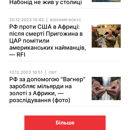
Набонід не жив у столиці
20.12.2023 10:43
ВОЄННИЙ ФОКУС
РФ проти США в Африці:
після смерті Пригожина в
ЦАР помітили
американських найманців,
— RFI
13.12.2023 16:51
СВІТ
РФ за допомогою "Вагнер"
заробляє мільярди на
золоті з Африки, —
розслідування (фото)
Більше