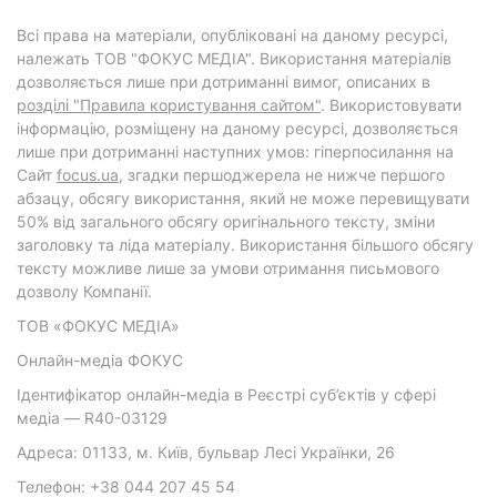
Всі права на матеріали, опубліковані на даному ресурсі,
належать ТОВ "ФОКУС МЕДІА". Використання матеріалів
дозволяється лише при дотриманні вимог, описаних в
розділі "Правила користування сайтом"
. Використовувати
інформацію, розміщену на даному ресурсі, дозволяється
лише при дотриманні наступних умов: гіперпосилання на
Cайт
focus.ua
, згадки першоджерела не нижче першого
абзацу, обсягу використання, який не може перевищувати
50% від загального обсягу оригінального тексту, зміни
заголовку та ліда матеріалу. Використання більшого обсягу
тексту можливе лише за умови отримання письмового
дозволу Компанії.
ТОВ «ФОКУС МЕДІА»
Онлайн-медіа ФОКУС
Ідентифікатор онлайн-медіа в Реєстрі суб’єктів у сфері
медіа — R40-03129
Адреса: 01133, м. Київ, бульвар Лесі Українки, 26
Телефон: +38 044 207 45 54