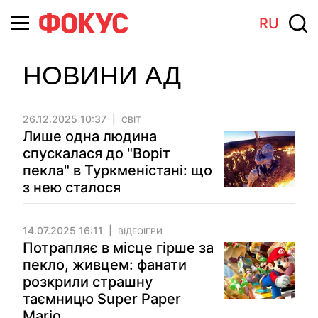
RU
НОВИНИ АД
26.12.2025 10:37
СВІТ
Лише одна людина
спускалася до "Воріт
пекла" в Туркменістані: що
з нею сталося
14.07.2025 16:11
ВІДЕОІГРИ
Потрапляє в місце гірше за
пекло, живцем: фанати
розкрили страшну
таємницю Super Paper
Mario