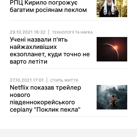
РПЦ Кирило погрожує
багатим росіянам пеклом
29.10.2021 16:32
ТЕХНОЛОГІЇ ТА НАУКА
Учені назвали п'ять
найжахливіших
екзопланет, куди точно не
варто летіти
27.10.2021 17:01
СТИЛЬ ЖИТТЯ
Netflix показав трейлер
нового
південнокорейського
серіалу "Поклик пекла"