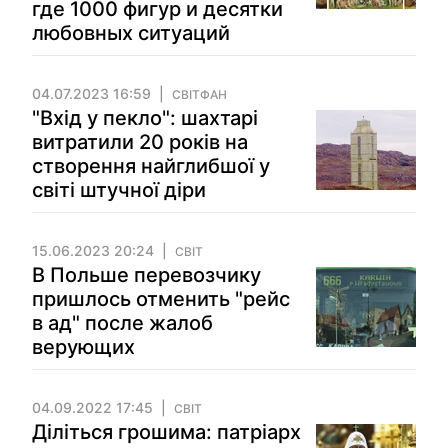
где 1000 фигур и десятки
любовных ситуаций
04.07.2023 16:59
СВІТФАН
"Вхід у пекло": шахтарі
витратили 20 років на
створення найглибшої у
світі штучної діри
15.06.2023 20:24
СВІТ
В Польше перевозчику
пришлось отменить "рейс
в ад" после жалоб
верующих
04.09.2022 17:45
СВІТ
Діліться грошима: патріарх