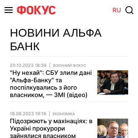
RU
НОВИНИ АЛЬФА
БАНК
20.10.2023 18:39
ВОЄННИЙ ФОКУС
"Ну нехай": СБУ злили дані
"Альфа-Банку" та
поспілкувались з його
власником, — ЗМІ (відео)
18.08.2023 19:16
ЕКОНОМІКА
Підозрюють у махінаціях: в
Україні прокурори
зайнялися власником