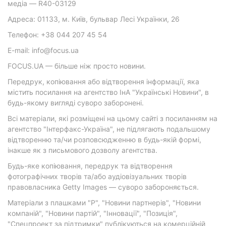
медіа — R40-03129
Адреса: 01133, м. Київ, бульвар Лесі Українки, 26
Телефон: +38 044 207 45 54
E-mail: info@focus.ua
FOCUS.UA — більше ніж просто новини.
Передрук, копіювання або відтворення інформації, яка
містить посилання на агентство ІнА "Українські Новини", в
будь-якому вигляді суворо заборонені.
Всі матеріали, які розміщені на цьому сайті з посиланням на
агентство "Інтерфакс-Україна", не підлягають подальшому
відтворенню та/чи розповсюдженню в будь-якій формі,
інакше як з письмового дозволу агентства.
Будь-яке копіювання, передрук та відтворення
фотографічних творів та/або аудіовізуальних творів
правовласника Getty Images — суворо забороняється.
Матеріали з плашками "Р", "Новини партнерів", "Новини
компаній", "Новини партій", "Інновації", "Позиція",
"Спецпроект за підтримки" публікуються на комерційній