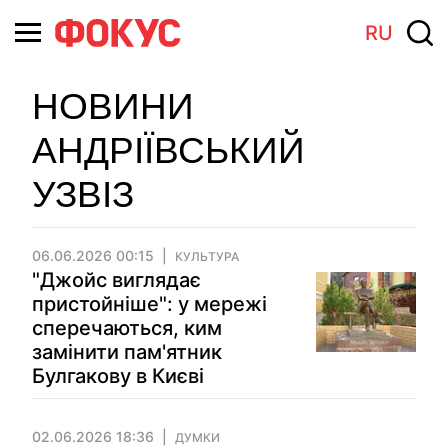
RU
НОВИНИ
АНДРІЇВСЬКИЙ
УЗВІЗ
06.06.2026 00:15
КУЛЬТУРА
"Джойс виглядає
пристойніше": у мережі
сперечаються, ким
замінити пам'ятник
Булгакову в Києві
02.06.2026 18:36
ДУМКИ